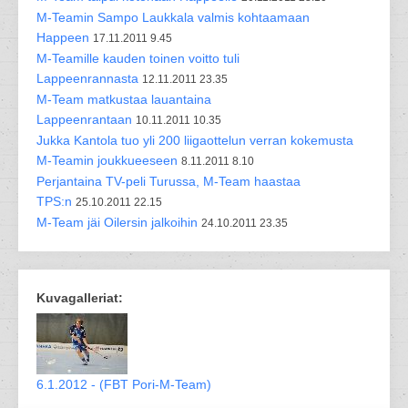
M-Teamin Sampo Laukkala valmis kohtaamaan
Happeen
17.11.2011 9.45
M-Teamille kauden toinen voitto tuli
Lappeenrannasta
12.11.2011 23.35
M-Team matkustaa lauantaina
Lappeenrantaan
10.11.2011 10.35
Jukka Kantola tuo yli 200 liigaottelun verran kokemusta
M-Teamin joukkueeseen
8.11.2011 8.10
Perjantaina TV-peli Turussa, M-Team haastaa
TPS:n
25.10.2011 22.15
M-Team jäi Oilersin jalkoihin
24.10.2011 23.35
Kuvagalleriat:
6.1.2012 - (FBT Pori-M-Team)