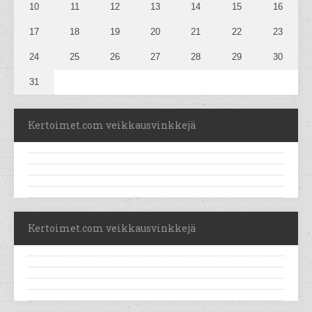
10
11
12
13
14
15
16
17
18
19
20
21
22
23
24
25
26
27
28
29
30
31
Kertoimet.com veikkausvinkkejä
Kertoimet.com veikkausvinkkejä