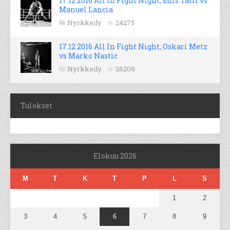
17.12.2016 All In Fight Night; Edis Tatli vs
Manuel Lancia
Nyrkkeily
24275
17.12.2016 All In Fight Night; Oskari Metz
vs Marko Nastic
Nyrkkeily
26209
Tulokset
Elokuu 2026
M
T
K
T
P
L
S
1
2
3
4
5
6
7
8
9