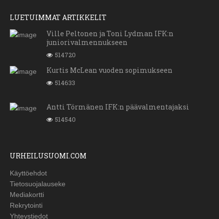
LUETUIMMAT ARTIKKELIT
Ville Peltonen ja Toni Lydman IFK:n
juniorivalmennukseen
514720
Kurtis McLean vuoden sopimukseen
514633
Antti Törmänen IFK:n päävalmentajaksi
514540
URHEILUSUOMI.COM
Käyttöehdot
Tietosuojalauseke
Mediakortti
Rekrytointi
Yhteystiedot