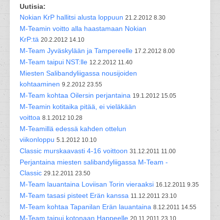
Uutisia:
Nokian KrP hallitsi alusta loppuun
21.2.2012 8.30
M-Teamin voitto alla haastamaan Nokian
KrP:tä
20.2.2012 14.10
M-Team Jyväskylään ja Tampereelle
17.2.2012 8.00
M-Team taipui NST:lle
12.2.2012 11.40
Miesten Salibandyliigassa nousijoiden
kohtaaminen
9.2.2012 23.55
M-Team kohtaa Oilersin perjantaina
19.1.2012 15.05
M-Teamin kotitaika pitää, ei vieläkään
voittoa
8.1.2012 10.28
M-Teamillä edessä kahden ottelun
viikonloppu
5.1.2012 10.10
Classic murskaavasti 4-16 voittoon
31.12.2011 11.00
Perjantaina miesten salibandyliigassa M-Team -
Classic
29.12.2011 23.50
M-Team lauantaina Loviisan Torin vieraaksi
16.12.2011 9.35
M-Team tasasi pisteet Erän kanssa
11.12.2011 23.10
M-Team kohtaa Tapanilan Erän lauantaina
8.12.2011 14.55
M-Team taipui kotonaan Happeelle
20.11.2011 23.10