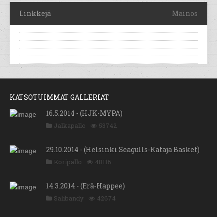
Linkkejä
Mainos
KATSOTUIMMAT GALLERIAT
16.5.2014 - (HJK-MYPA)
Jalkapallo
53742
29.10.2014 - (Helsinki Seagulls-Kataja Basket)
Koripallo
48116
14.3.2014 - (Erä-Happee)
Salibandy
42674