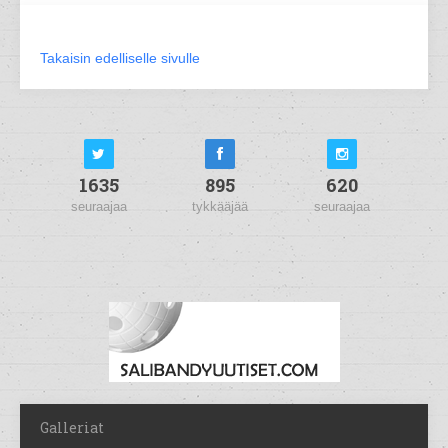
Takaisin edelliselle sivulle
1635
895
620
seuraajaa
tykkääjää
seuraajaa
Galleriat