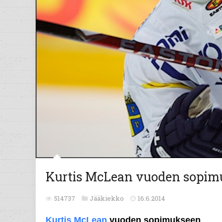
Kurtis McLean vuoden sopim
514737
Jääkiekko
16.6.2014
Kurtis McLean
vuoden sopimukseen