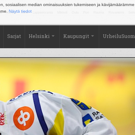
en, sosiaalisen median ominaisuuksien tukemiseen ja kävijämäärämme
amme.
Näytä tiedot
la
Kuopio
Lahti
Lappeenranta
Mikkeli
Oulu
Pori
Rauma
Rovaniemi
Sein
Sarjat
Helsinki
Kaupungit
UrheiluSuom