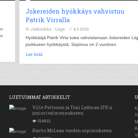
Jokereiden hyökkäys vahvistuu
Patrik Virralla
Jääkiekko -
Liiga
4.5.2026
en
en
Hyökkääjä Patrik Virta tulee vahvistamaan Jokereiden Lii
joukkueen hyökkäystä. Sopimus on 2-vuotinen.
Lue lisää
LUETUIMMAT ARTIKKELIT
U
Ville Peltonen ja Toni Lydman IFK:n
K
juniorivalmennukseen
T
514822
M
R
Kurtis McLean vuoden sopimukseen
Y