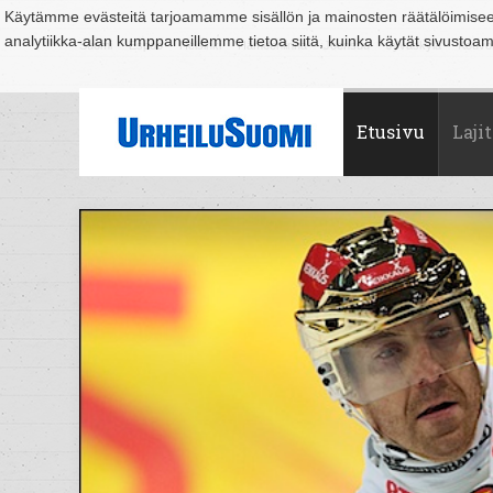
Käytämme evästeitä tarjoamamme sisällön ja mainosten räätälöimise
analytiikka-alan kumppaneillemme tietoa siitä, kuinka käytät sivusto
Suomi
Espoo
Helsinki
Hämeenlinna
Joensuu
Jyväskylä
Kouvo
Etusivu
Lajit