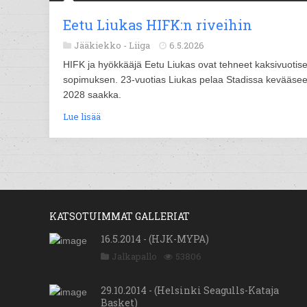
Eetu Liukas HIFK:n riveihin
Jääkiekko -
Liiga
6.5.2026
HIFK ja hyökkääjä Eetu Liukas ovat tehneet kaksivuotis
sopimuksen. 23-vuotias Liukas pelaa Stadissa kevääse
2028 saakka.
Lue lisää
KATSOTUIMMAT GALLERIAT
16.5.2014 - (HJK-MYPA)
Jalkapallo
53806
29.10.2014 - (Helsinki Seagulls-Kataja
Basket)