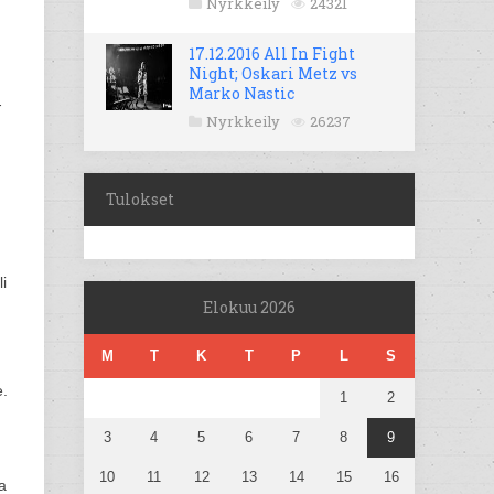
Nyrkkeily
24321
17.12.2016 All In Fight
Night; Oskari Metz vs
Marko Nastic
-
Nyrkkeily
26237
Tulokset
i
Elokuu 2026
M
T
K
T
P
L
S
e.
1
2
3
4
5
6
7
8
9
10
11
12
13
14
15
16
a