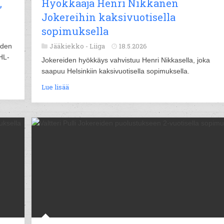
,
Hyökkääjä Henri Nikkanen
Jokereihin kaksivuotisella
sopimuksella
Jääkiekko -
Liiga
18.5.2026
uden
HL-
Jokereiden hyökkäys vahvistuu Henri Nikkasella, joka
saapuu Helsinkiin kaksivuotisella sopimuksella.
Lue lisää