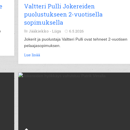
e
Valtteri Pulli Jokereiden
puolustukseen 2-vuotisella
sopimuksella
Jääkiekko -
Liiga
6.5.2026
e
Jokerit ja puolustaja Valtteri Pulli ovat tehneet 2-vuotisen
pelaajasopimuksen.
Lue lisää