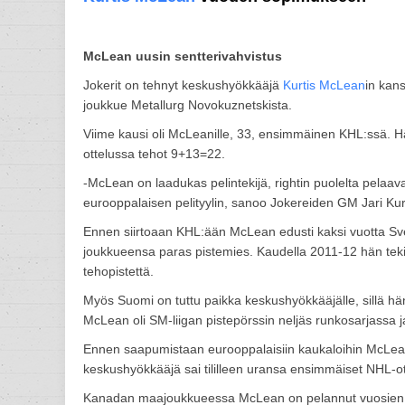
McLean uusin sentterivahvistus
Jokerit on tehnyt keskushyökkääjä
Kurtis McLean
in kan
joukkue Metallurg Novokuznetskista.
Viime kausi oli McLeanille, 33, ensimmäinen KHL:ssä. Hä
ottelussa tehot 9+13=22.
-McLean on laadukas pelintekijä, rightin puolelta pelaava
eurooppalaisen pelityylin, sanoo Jokereiden GM Jari Kur
Ennen siirtoaan KHL:ään McLean edusti kaksi vuotta Sve
joukkueensa paras pistemies. Kaudella 2011-12 hän tek
tehopistettä.
Myös Suomi on tuttu paikka keskushyökkääjälle, sillä h
McLean oli SM-liigan pistepörssin neljäs runkosarjassa 
Ennen saapumistaan eurooppalaisiin kaukaloihin McLea
keskushyökkääjä sai tililleen uransa ensimmäiset NHL-ott
Kanadan maajoukkueessa McLean on pelannut vuosien 2