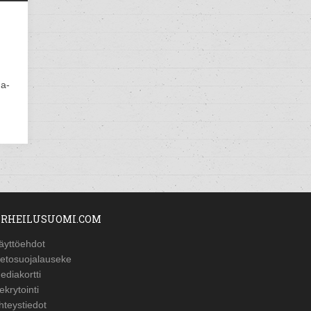
ga-
RHEILUSUOMI.COM
äyttöehdot
ietosuojalauseke
ediakortti
ekrytointi
hteystiedot