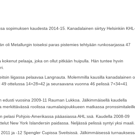
ssa sopimuksen kaudesta 2014-15. Kanadalainen siirtyy Helsinkiin KHL
n oli Metallurgin toiseksi paras pistemies tehtyään runkosarjassa 47
 kokenut pelaaja, joka on ollut pitkään huipulla. Hän tuntee hyvin
ri.
itsin liigassa pelaavaa Langnauta. Molemmilla kausilla kanadalainen ol
i 49 ottelussa 14+28=42 ja seuraavana vuonna 46 pelissä 7+34=41
än edusti vuosina 2009-11 Rauman Lukkoa. Jälkimmäisellä kaudella
ja merkittävässä roolissa raumalaisjoukkueen matkassa pronssimitaleill
n pelasi Pohjois-Amerikassa pääasiassa AHL:ssä. Kaudella 2008-09
elut New York Islandersin paidassa. Neljässä pelissä syntyi yksi maali.
011 ja -12 Spengler Cupissa Sveitsissä. Jälkimmäisessä turnauksess