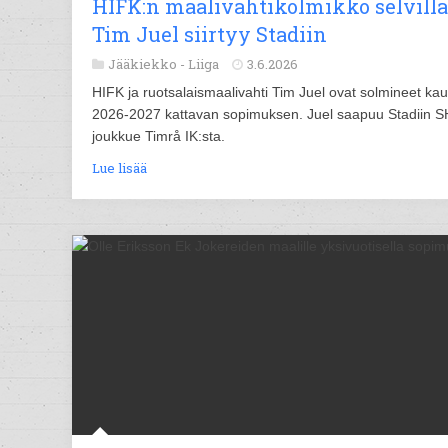
HIFK:n maalivahtikolmikko selvillä
Tim Juel siirtyy Stadiin
Jääkiekko -
Liiga
3.6.2026
HIFK ja ruotsalaismaalivahti Tim Juel ovat solmineet ka
2026-2027 kattavan sopimuksen. Juel saapuu Stadiin S
joukkue Timrå IK:sta.
Lue lisää