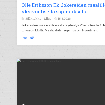
Olle Eriksson Ek Jokereiden maalill
yksivuotisella sopimuksella
Jääkiekko -
Liiga
15.5.2026
Jokereiden maalivahtiosasto täydentyy 26-vuotiaalla Oll
Eriksson Ekillä. Maalivahdin sopimus on 1-vuotinen.
Lue lisää