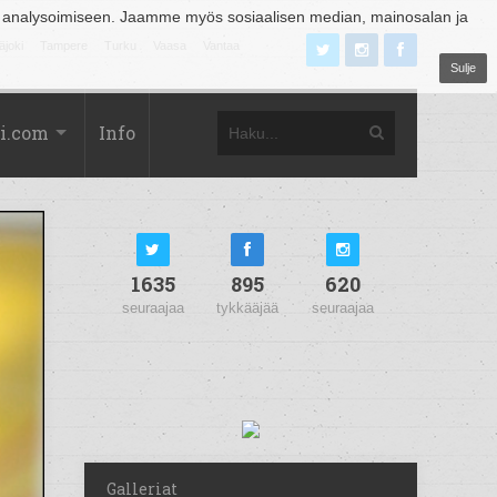
 analysoimiseen. Jaamme myös sosiaalisen median, mainosalan ja
äjoki
Tampere
Turku
Vaasa
Vantaa
Sulje
i.com
Info
1635
895
620
seuraajaa
tykkääjää
seuraajaa
Galleriat