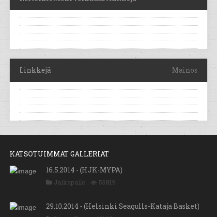
Linkkejä
Mainos
KATSOTUIMMAT GALLERIAT
16.5.2014 - (HJK-MYPA)
Jalkapallo
53819
29.10.2014 - (Helsinki Seagulls-Kataja Basket)