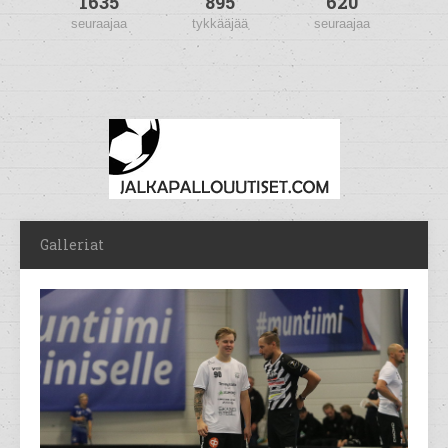
1635
895
620
seuraajaa
tykkääjää
seuraajaa
Galleriat