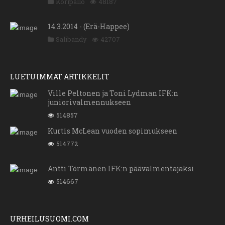
Koripallo
48187
14.3.2014 - (Erä-Happee)
Salibandy
42707
LUETUIMMAT ARTIKKELIT
Ville Peltonen ja Toni Lydman IFK:n
juniorivalmennukseen
514857
Kurtis McLean vuoden sopimukseen
514772
Antti Törmänen IFK:n päävalmentajaksi
514667
URHEILUSUOMI.COM