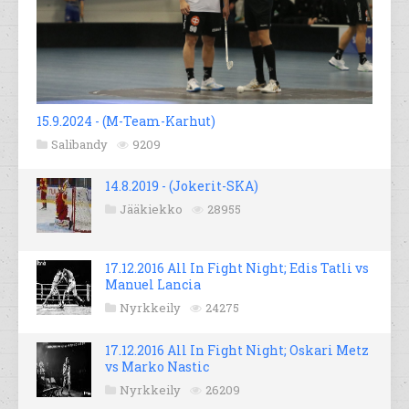
15.9.2024 - (M-Team-Karhut)
Salibandy
9209
14.8.2019 - (Jokerit-SKA)
Jääkiekko
28955
17.12.2016 All In Fight Night; Edis Tatli vs
Manuel Lancia
Nyrkkeily
24275
17.12.2016 All In Fight Night; Oskari Metz
vs Marko Nastic
Nyrkkeily
26209