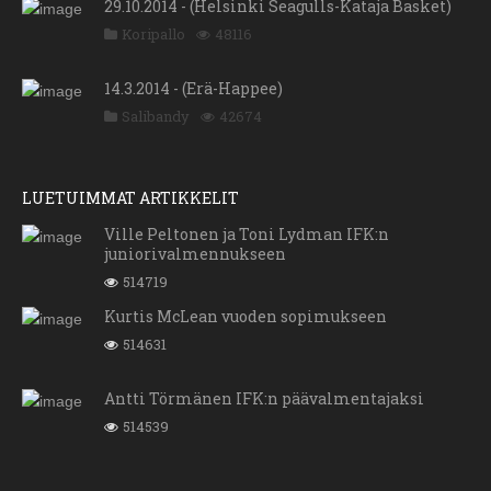
29.10.2014 - (Helsinki Seagulls-Kataja Basket)
Koripallo
48116
14.3.2014 - (Erä-Happee)
Salibandy
42674
LUETUIMMAT ARTIKKELIT
Ville Peltonen ja Toni Lydman IFK:n
juniorivalmennukseen
514719
Kurtis McLean vuoden sopimukseen
514631
Antti Törmänen IFK:n päävalmentajaksi
514539