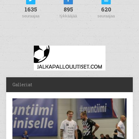
1635
895
620
seuraajaa
tykkääjää
seuraajaa
Galleriat