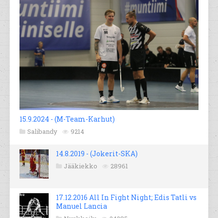
15.9.2024 - (M-Team-Karhut)
Salibandy
9214
14.8.2019 - (Jokerit-SKA)
Jääkiekko
28961
17.12.2016 All In Fight Night; Edis Tatli vs
Manuel Lancia