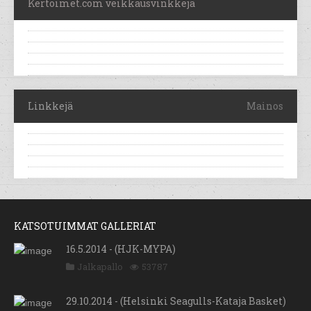
Kertoimet.com veikkausvinkkejä
Linkkejä
Mainos
KATSOTUIMMAT GALLERIAT
16.5.2014 - (HJK-MYPA)
Jalkapallo
53787
29.10.2014 - (Helsinki Seagulls-Kataja Basket)