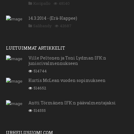
Koripallo
48140
14.3.2014 - (Erä-Happee)
Salibandy
42687
LUETUIMMAT ARTIKKELIT
Ville Peltonen ja Toni Lydman IFK:n
juniorivalmennukseen
514744
Kurtis McLean vuoden sopimukseen
514652
Antti Törmänen IFK:n päävalmentajaksi
514555
URHEILUSUOMI.COM