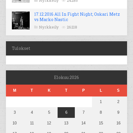
Nyrkkeily
24285
17.12.2016 All In Fight Night; Oskari Metz
vs Marko Nastic
Nyrkkeily
26218
Tulokset
Elokuu 2026
M
T
K
T
P
L
S
1
2
3
4
5
6
7
8
9
10
11
12
13
14
15
16