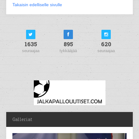
Takaisin edelliselle sivulle
1635
895
620
seuraajaa
tykkääjää
seuraajaa
Galleriat