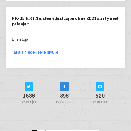
PK-35 HKI Naisten edustusjoukkue 2021 siirtyneet
pelaajat:
Ei siirtoja.
Takaisin edelliselle sivulle
1635
895
620
seuraajaa
tykkääjää
seuraajaa