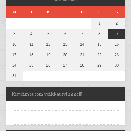
M
T
K
T
P
L
S
1
2
3
4
5
6
7
8
9
10
11
12
13
14
15
16
17
18
19
20
21
22
23
24
25
26
27
28
29
30
31
Kertoimet.com veikkausvinkkejä