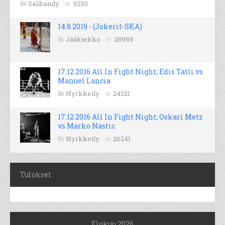
Salibandy
9230
14.8.2019 - (Jokerit-SKA)
Jääkiekko
28989
17.12.2016 All In Fight Night; Edis Tatli vs
Manuel Lancia
Nyrkkeily
24321
17.12.2016 All In Fight Night; Oskari Metz
vs Marko Nastic
Nyrkkeily
26241
Tulokset
Elokuu 2026