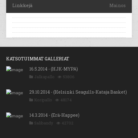
Linkkejä
Mainos
KATSOTUIMMAT GALLERIAT
16.5.2014 - (HJK-MYPA)
Jalkapallo
53806
29.10.2014 - (Helsinki Seagulls-Kataja Basket)
Koripallo
48174
14.3.2014 - (Erä-Happee)
Salibandy
42702