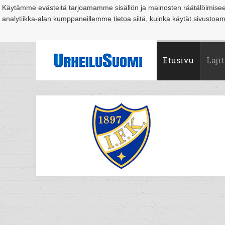
Käytämme evästeitä tarjoamamme sisällön ja mainosten räätälöimise
analytiikka-alan kumppaneillemme tietoa siitä, kuinka käytät sivusto
Suomi
Espoo
Helsinki
Hämeenlinna
Joensuu
Jyväskylä
Kouvo
Etusivu
Lajit