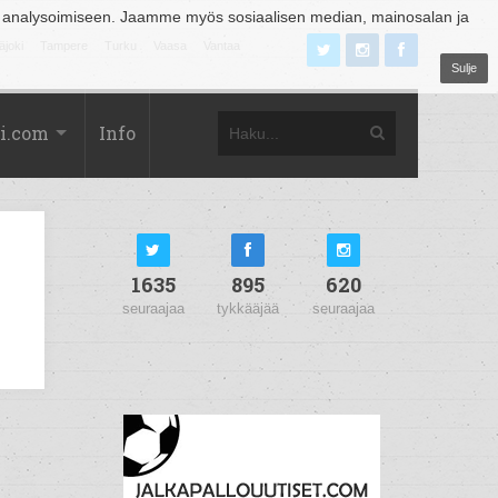
 analysoimiseen. Jaamme myös sosiaalisen median, mainosalan ja
äjoki
Tampere
Turku
Vaasa
Vantaa
Sulje
i.com
Info
1635
895
620
seuraajaa
tykkääjää
seuraajaa