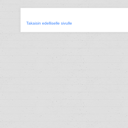
Takaisin edelliselle sivulle