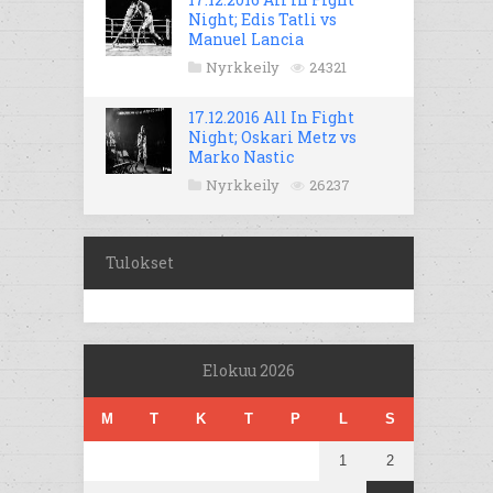
Night; Edis Tatli vs
Manuel Lancia
Nyrkkeily
24321
17.12.2016 All In Fight
Night; Oskari Metz vs
Marko Nastic
Nyrkkeily
26237
Tulokset
Elokuu 2026
M
T
K
T
P
L
S
1
2