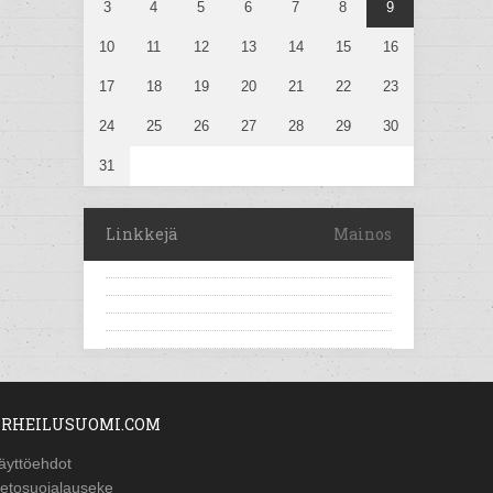
3
4
5
6
7
8
9
10
11
12
13
14
15
16
17
18
19
20
21
22
23
24
25
26
27
28
29
30
31
Linkkejä
Mainos
RHEILUSUOMI.COM
äyttöehdot
ietosuojalauseke