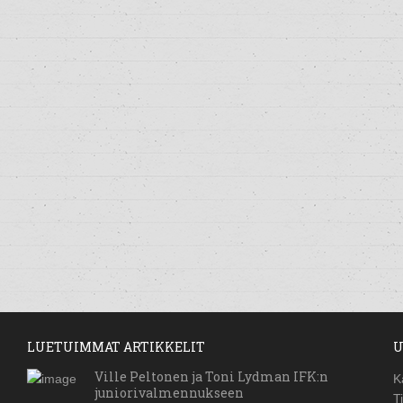
LUETUIMMAT ARTIKKELIT
U
Ville Peltonen ja Toni Lydman IFK:n
K
juniorivalmennukseen
T