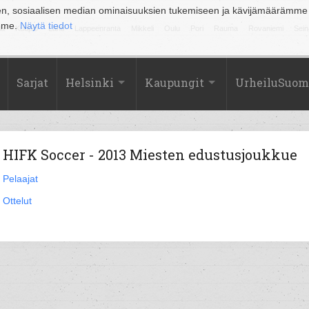
en, sosiaalisen median ominaisuuksien tukemiseen ja kävijämäärämme
amme.
Näytä tiedot
la
Kuopio
Lahti
Lappeenranta
Mikkeli
Oulu
Pori
Rauma
Rovaniemi
Sein
Sarjat
Helsinki
Kaupungit
UrheiluSuom
HIFK Soccer - 2013 Miesten edustusjoukkue
Pelaajat
Ottelut