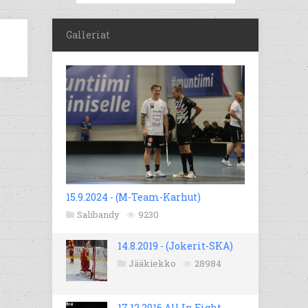
Galleriat
15.9.2024 - (M-Team-Karhut)
Salibandy
9230
14.8.2019 - (Jokerit-SKA)
Jääkiekko
28984
17.12.2016 All In Fight