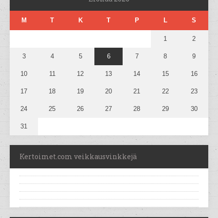
M
T
K
T
P
L
S
1
2
3
4
5
6
7
8
9
10
11
12
13
14
15
16
17
18
19
20
21
22
23
24
25
26
27
28
29
30
31
Kertoimet.com veikkausvinkkejä