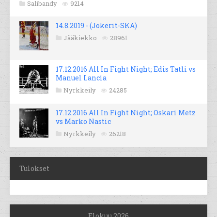
Salibandy
9214
14.8.2019 - (Jokerit-SKA)
Jääkiekko
28961
17.12.2016 All In Fight Night; Edis Tatli vs
Manuel Lancia
Nyrkkeily
24285
17.12.2016 All In Fight Night; Oskari Metz
vs Marko Nastic
Nyrkkeily
26218
Tulokset
Elokuu 2026