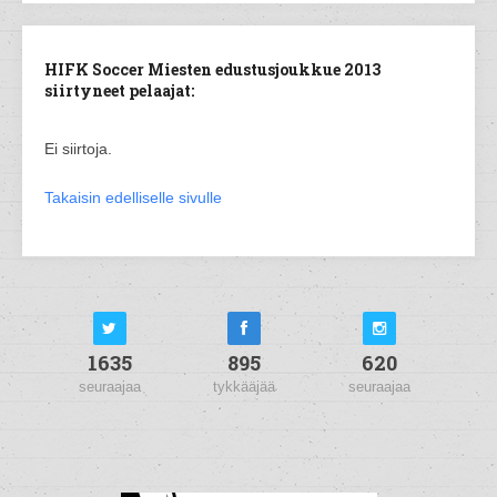
HIFK Soccer Miesten edustusjoukkue 2013
siirtyneet pelaajat:
Ei siirtoja.
Takaisin edelliselle sivulle
1635
895
620
seuraajaa
tykkääjää
seuraajaa