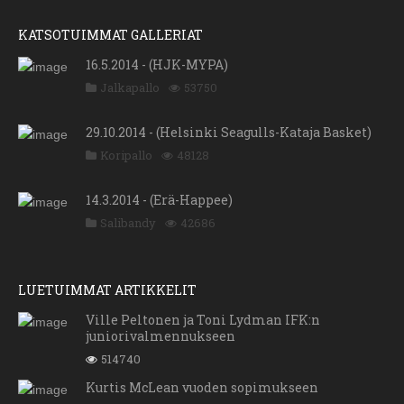
KATSOTUIMMAT GALLERIAT
16.5.2014 - (HJK-MYPA)
Jalkapallo
53750
29.10.2014 - (Helsinki Seagulls-Kataja Basket)
Koripallo
48128
14.3.2014 - (Erä-Happee)
Salibandy
42686
LUETUIMMAT ARTIKKELIT
Ville Peltonen ja Toni Lydman IFK:n
juniorivalmennukseen
514740
Kurtis McLean vuoden sopimukseen