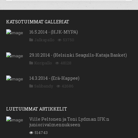
KATSOTUIMMAT GALLERIAT
16.5.2014 - (HJK-MYPA)
Jalkapallo
53750
29.10.2014 - (Helsinki Seagulls-Kataja Basket)
Koripallo
48128
14.3.2014 - (Erä-Happee)
Salibandy
42686
LUETUIMMAT ARTIKKELIT
Ville Peltonen ja Toni Lydman IFK:n
juniorivalmennukseen
514743