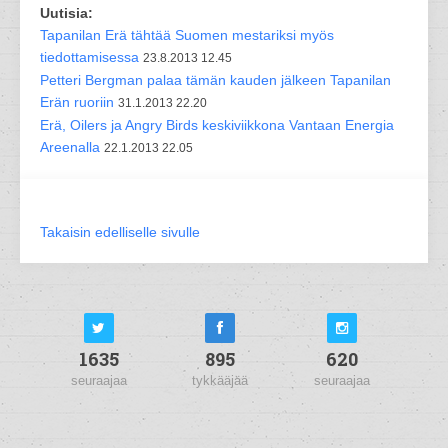
Uutisia:
Tapanilan Erä tähtää Suomen mestariksi myös
tiedottamisessa
23.8.2013 12.45
Petteri Bergman palaa tämän kauden jälkeen Tapanilan
Erän ruoriin
31.1.2013 22.20
Erä, Oilers ja Angry Birds keskiviikkona Vantaan Energia
Areenalla
22.1.2013 22.05
Takaisin edelliselle sivulle
1635
895
620
seuraajaa
tykkääjää
seuraajaa