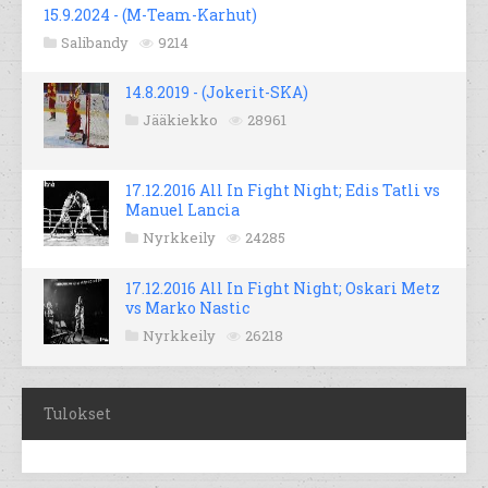
15.9.2024 - (M-Team-Karhut)
Salibandy
9214
14.8.2019 - (Jokerit-SKA)
Jääkiekko
28961
17.12.2016 All In Fight Night; Edis Tatli vs
Manuel Lancia
Nyrkkeily
24285
17.12.2016 All In Fight Night; Oskari Metz
vs Marko Nastic
Nyrkkeily
26218
Tulokset