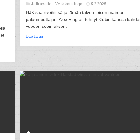
Jalkapallo -
Veikkausliiga
5.2.2025
HJK saa riveihinsä jo tämän talven toisen mairean
paluumuuttajan: Alex Ring on tehnyt Klubin kanssa kahde
vuoden sopimuksen.
lla.
set
Lue lisää