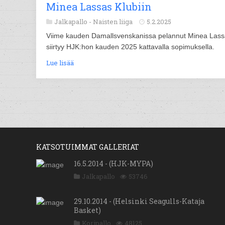
Minea Lassas Klubiin
Jalkapallo -
Naisten liiga
5.2.2025
Viime kauden Damallsvenskanissa pelannut Minea Las
siirtyy HJK:hon kauden 2025 kattavalla sopimuksella.
Lue lisää
KATSOTUIMMAT GALLERIAT
16.5.2014 - (HJK-MYPA)
Jalkapallo
53746
29.10.2014 - (Helsinki Seagulls-Kataja
Basket)
Koripallo
48125