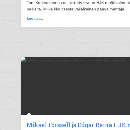
Toni Korkeakunnas on siirretty sivuun HJK:n päävalmen
paikalta. Miika Nuutisesta väliaikainen päävalmentaja.
Lue lisää
Mikael Forssell ja Edgar Reina HJK: