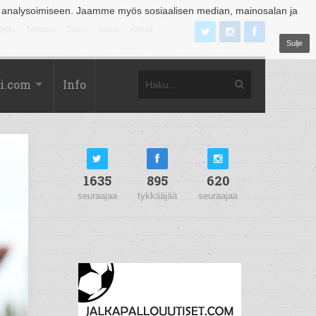
 analysoimiseen. Jaamme myös sosiaalisen median, mainosalan ja
äjoki
Tampere
Turku
Vaasa
Vantaa
Sulje
i.com
Info
1635
895
620
seuraajaa
tykkääjää
seuraajaa