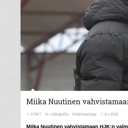
Miika Nuutinen vahvistamaa
17567
Jalkapallo -
Veikkausliiga
8.1.2025
Miika Nuutinen vahvistamaan HJK:n val