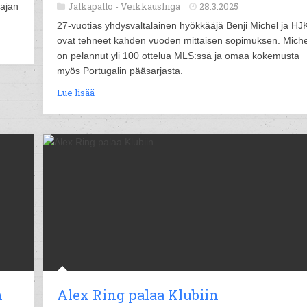
Jalkapallo -
Veikkausliiga
28.3.2025
tajan
27-vuotias yhdysvaltalainen hyökkääjä Benji Michel ja HJ
ovat tehneet kahden vuoden mittaisen sopimuksen. Miche
on pelannut yli 100 ottelua MLS:ssä ja omaa kokemusta
myös Portugalin pääsarjasta.
Lue lisää
n
Alex Ring palaa Klubiin