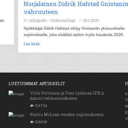
Norjalainen Didrik Hafstad Gnistani
vahvuuteen
Jalkapallo -
Veikkausliiga
28.1.2025
sas
Hyökkääjä Didrik Hafstad siirtyy Gnistaniin yksivuotisella
sopimuksella, joka sisältää option myös kaudesta 2026.
Lue lisää
LUETUIMMAT ARTIKKELIT
U
Ville Peltonen ja Toni Lydman IFK:n
K
juniorivalmennukseen
T
514724
M
R
Kurtis McLean vuoden sopimukseen
Y
514638