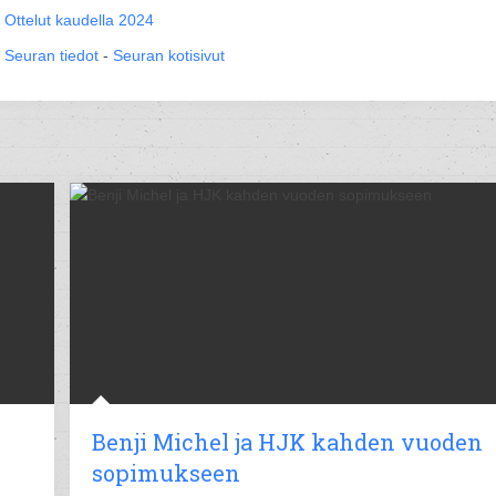
Ottelut kaudella 2024
Seuran tiedot
-
Seuran kotisivut
Benji Michel ja HJK kahden vuoden
sopimukseen