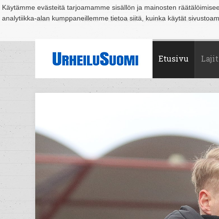
Käytämme evästeitä tarjoamamme sisällön ja mainosten räätälöimise
analytiikka-alan kumppaneillemme tietoa siitä, kuinka käytät sivusto
Suomi
Espoo
Helsinki
Hämeenlinna
Joensuu
Jyväskylä
Kouvo
Etusivu
Lajit