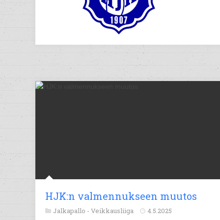
HJK:n valmennukseen muutos
Jalkapallo -
Veikkausliiga
4.5.2025