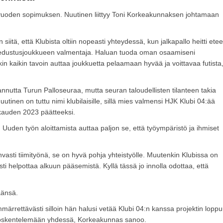
vuoden sopimuksen. Nuutinen liittyy Toni Korkeakunnaksen johtamaan
siitä, että Klubista oltiin nopeasti yhteydessä, kun jalkapallo heitti ete
 edustusjoukkueen valmentaja. Haluan tuoda oman osaamiseni
n kaikin tavoin auttaa joukkuetta pelaamaan hyvää ja voittavaa futista
nnutta Turun Palloseuraa, mutta seuran taloudellisten tilanteen takia
tinen on tuttu nimi klubilaisille, sillä mies valmensi HJK Klubi 04:ää
kauden 2023 päätteeksi.
den työn aloittamista auttaa paljon se, että työympäristö ja ihmiset
i tiimityönä, se on hyvä pohja yhteistyölle. Muutenkin Klubissa on
ysti helpottaa alkuun pääsemistä. Kyllä tässä jo innolla odottaa, että
äänsä.
ymmärrettävästi silloin hän halusi vetää Klubi 04:n kanssa projektin lopp
työskentelemään yhdessä, Korkeakunnas sanoo.