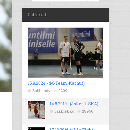
Galleriat
15.9.2024 - (M-Team-Karhut)
Salibandy
9209
14.8.2019 - (Jokerit-SKA)
Jääkiekko
28960
17.12.2016 All In Fight