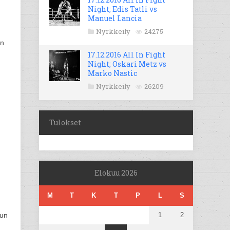
Night; Edis Tatli vs
Manuel Lancia
Nyrkkeily
24275
en
17.12.2016 All In Fight
Night; Oskari Metz vs
,
Marko Nastic
Nyrkkeily
26209
Tulokset
Elokuu 2026
M
T
K
T
P
L
S
uun
1
2