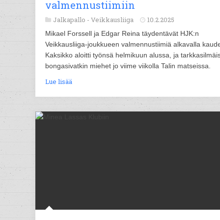
valmennustiimiin
Jalkapallo -
Veikkausliiga
10.2.2025
Mikael Forssell ja Edgar Reina täydentävät HJK:n
Veikkausliiga-joukkueen valmennustiimiä alkavalla kaude
Kaksikko aloitti työnsä helmikuun alussa, ja tarkkasilmäi
bongasivatkin miehet jo viime viikolla Talin matseissa.
Lue lisää