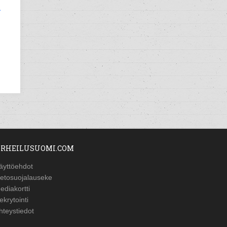
n
RHEILUSUOMI.COM
äyttöehdot
ietosuojalauseke
ediakortti
ekrytointi
hteystiedot