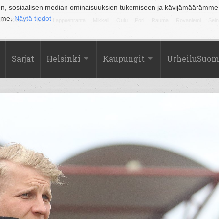
en, sosiaalisen median ominaisuuksien tukemiseen ja kävijämäärämme
amme.
Näytä tiedot
la
Kuopio
Lahti
Lappeenranta
Mikkeli
Oulu
Pori
Rauma
Rovaniemi
Sein
Sarjat
Helsinki
Kaupungit
UrheiluSuom