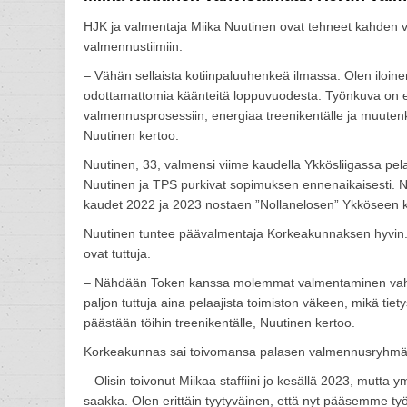
HJK ja valmentaja Miika Nuutinen ovat tehneet kahden 
valmennustiimiin.
– Vähän sellaista kotiinpaluuhenkeä ilmassa. Olen iloinen 
odottamattomia käänteitä loppuvuodesta. Työnkuva on
valmennusprosessiin, energiaa treenikentälle ja muutenki
Nuutinen kertoo.
Nuutinen, 33, valmensi viime kaudella Ykkösliigassa pela
Nuutinen ja TPS purkivat sopimuksen ennenaikaisesti. Nuu
kaudet 2022 ja 2023 nostaen ”Nollanelosen” Ykköseen 
Nuutinen tuntee päävalmentaja Korkeakunnaksen hyvin. Uu
ovat tuttuja.
– Nähdään Token kanssa molemmat valmentaminen vahvast
paljon tuttuja aina pelaajista toimiston väkeen, mikä tiet
päästään töihin treenikentälle, Nuutinen kertoo.
Korkeakunnas sai toivomansa palasen valmennusryhm
– Olisin toivonut Miikaa staffiini jo kesällä 2023, mutta 
saakka. Olen erittäin tyytyväinen, että nyt pääsemme 