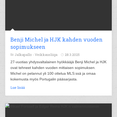
Benji Michel ja HJK kahden vuoden
sopimukseen
Jalkapallo -
Veikkausliiga
28.3.2025
27-vuotias yhdysvaltalainen hyökkääjä Benji Michel ja HJK
ovat tehneet kahden vuoden mittaisen sopimuksen.
Michel on pelannut yli 100 ottelua MLS:ssä ja omaa
kokemusta myös Portugalin pääsarjasta.
Lue lisää