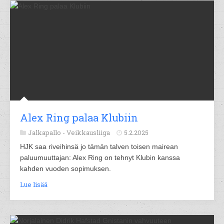
Alex Ring palaa Klubiin
Jalkapallo -
Veikkausliiga
5.2.2025
HJK saa riveihinsä jo tämän talven toisen mairean
paluumuuttajan: Alex Ring on tehnyt Klubin kanssa
kahden vuoden sopimuksen.
Lue lisää