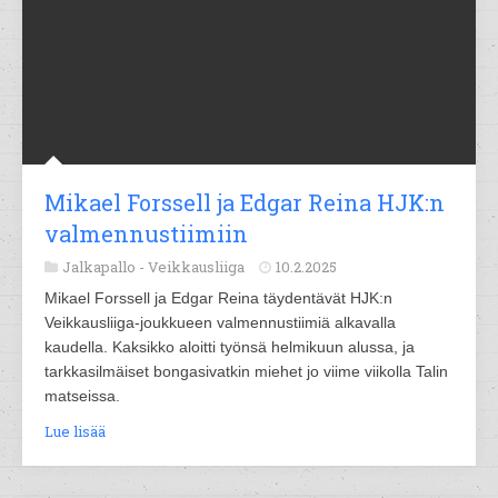
Mikael Forssell ja Edgar Reina HJK:n
valmennustiimiin
Jalkapallo -
Veikkausliiga
10.2.2025
Mikael Forssell ja Edgar Reina täydentävät HJK:n
Veikkausliiga-joukkueen valmennustiimiä alkavalla
kaudella. Kaksikko aloitti työnsä helmikuun alussa, ja
tarkkasilmäiset bongasivatkin miehet jo viime viikolla Talin
matseissa.
Lue lisää