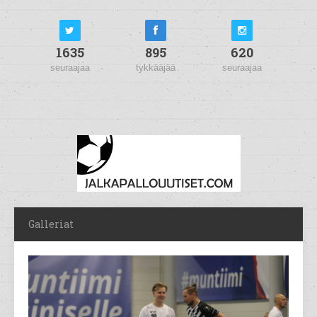
1635
895
620
seuraajaa
tykkääjää
seuraajaa
Galleriat