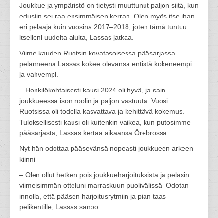
Joukkue ja ympäristö on tietysti muuttunut paljon siitä, kun
edustin seuraa ensimmäisen kerran. Olen myös itse ihan
eri pelaaja kuin vuosina 2017–2018, joten tämä tuntuu
itselleni uudelta alulta, Lassas jatkaa.
Viime kauden Ruotsin kovatasoisessa pääsarjassa
pelanneena Lassas kokee olevansa entistä kokeneempi
ja vahvempi.
– Henkilökohtaisesti kausi 2024 oli hyvä, ja sain
joukkueessa ison roolin ja paljon vastuuta. Vuosi
Ruotsissa oli todella kasvattava ja kehittävä kokemus.
Tuloksellisesti kausi oli kuitenkin vaikea, kun putosimme
pääsarjasta, Lassas kertaa aikaansa Örebrossa.
Nyt hän odottaa pääsevänsä nopeasti joukkueen arkeen
kiinni.
– Olen ollut hetken pois joukkueharjoituksista ja pelasin
viimeisimmän otteluni marraskuun puolivälissä. Odotan
innolla, että pääsen harjoitusrytmiin ja pian taas
pelikentille, Lassas sanoo.