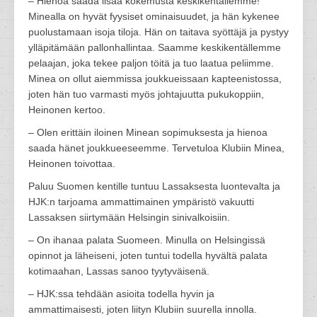
– Hienoa saada lisää kokemusta keskikentällemme!
Minealla on hyvät fyysiset ominaisuudet, ja hän kykenee
puolustamaan isoja tiloja. Hän on taitava syöttäjä ja pystyy
ylläpitämään pallonhallintaa. Saamme keskikentällemme
pelaajan, joka tekee paljon töitä ja tuo laatua peliimme.
Minea on ollut aiemmissa joukkueissaan kapteenistossa,
joten hän tuo varmasti myös johtajuutta pukukoppiin,
Heinonen kertoo.
– Olen erittäin iloinen Minean sopimuksesta ja hienoa
saada hänet joukkueeseemme. Tervetuloa Klubiin Minea,
Heinonen toivottaa.
Paluu Suomen kentille tuntuu Lassaksesta luontevalta ja
HJK:n tarjoama ammattimainen ympäristö vakuutti
Lassaksen siirtymään Helsingin sinivalkoisiin.
– On ihanaa palata Suomeen. Minulla on Helsingissä
opinnot ja läheiseni, joten tuntui todella hyvältä palata
kotimaahan, Lassas sanoo tyytyväisenä.
– HJK:ssa tehdään asioita todella hyvin ja
ammattimaisesti, joten liityn Klubiin suurella innolla.