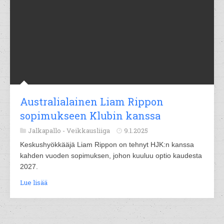
Australialainen Liam Rippon
sopimukseen Klubin kanssa
Jalkapallo -
Veikkausliiga
9.1.2025
Keskushyökkääjä Liam Rippon on tehnyt HJK:n kanssa
kahden vuoden sopimuksen, johon kuuluu optio kaudesta
2027.
Lue lisää