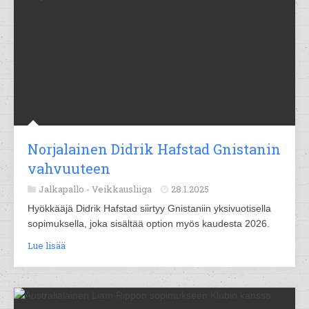
Norjalainen Didrik Hafstad Gnistanin
vahvuuteen
Jalkapallo -
Veikkausliiga
28.1.2025
Hyökkääjä Didrik Hafstad siirtyy Gnistaniin yksivuotisella
sopimuksella, joka sisältää option myös kaudesta 2026.
Lue lisää