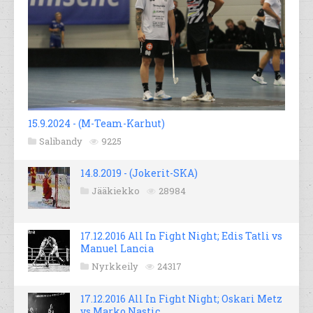
15.9.2024 - (M-Team-Karhut)
Salibandy
9225
14.8.2019 - (Jokerit-SKA)
Jääkiekko
28984
17.12.2016 All In Fight Night; Edis Tatli vs
Manuel Lancia
Nyrkkeily
24317
17.12.2016 All In Fight Night; Oskari Metz
vs Marko Nastic