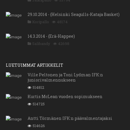
Jalkapallo
53794
29.10.2014 - (Helsinki Seagulls-Kataja Basket)
Koripallo
48174
14.3.2014 - (Erä-Happee)
Salibandy
42698
LUETUIMMAT ARTIKKELIT
Ville Peltonen ja Toni Lydman IFK:n
juniorivalmennukseen
514812
Kurtis McLean vuoden sopimukseen
514725
Antti Törmänen IFK:n päävalmentajaksi
514626