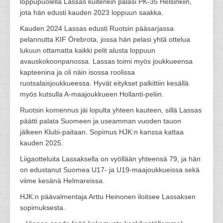
loppupuolella Lassas kuitenkin palasi PK-35 Helsinkiin,
jota hän edusti kauden 2023 loppuun saakka.
Kauden 2024 Lassas edusti Ruotsin pääsarjassa
pelannutta KIF Örebrota, jossa hän pelasi yhtä ottelua
lukuun ottamatta kaikki pelit alusta loppuun
avauskokoonpanossa. Lassas toimi myös joukkueensa
kapteenina ja oli näin isossa roolissa
ruotsalaisjoukkueessa. Hyvät eitykset palkittiin kesällä
myös kutsulla A-maajoukkueen Hollanti-peliin.
Ruotsin komennus jäi lopulta yhteen kauteen, sillä Lassas
päätti palata Suomeen ja useamman vuoden tauon
jälkeen Klubi-paitaan. Sopimus HJK:n kanssa kattaa
kauden 2025.
Liigaotteluita Lassaksella on vyöllään yhteensä 79, ja hän
on edustanut Suomea U17- ja U19-maajoukkueissa sekä
viime kesänä Helmareissa.
HJK:n päävalmentaja Arttu Heinonen iloitsee Lassaksen
sopimuksesta.