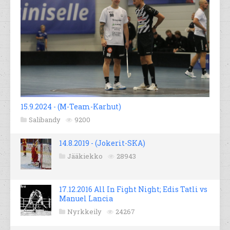
15.9.2024 - (M-Team-Karhut)
Salibandy
9200
14.8.2019 - (Jokerit-SKA)
Jääkiekko
28943
17.12.2016 All In Fight Night; Edis Tatli vs
Manuel Lancia
Nyrkkeily
24267