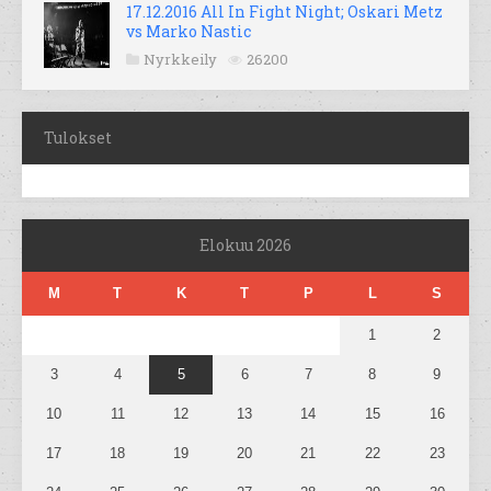
17.12.2016 All In Fight Night; Oskari Metz
vs Marko Nastic
Nyrkkeily
26200
Tulokset
Elokuu 2026
M
T
K
T
P
L
S
1
2
3
4
5
6
7
8
9
10
11
12
13
14
15
16
17
18
19
20
21
22
23