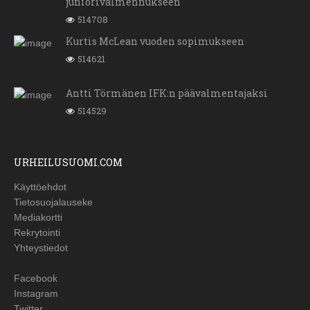
juniorivalmennukseen
514708
Kurtis McLean vuoden sopimukseen
514621
Antti Törmänen IFK:n päävalmentajaksi
514529
URHEILUSUOMI.COM
Käyttöehdot
Tietosuojalauseke
Mediakortti
Rekrytointi
Yhteystiedot
Facebook
Instagram
Twitter