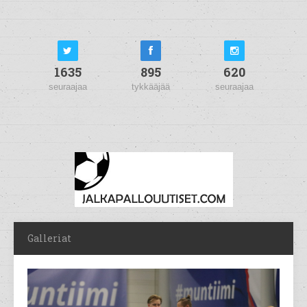
1635
895
620
seuraajaa
tykkääjää
seuraajaa
Galleriat