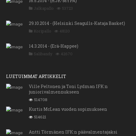
16.5.2014 - (HJK-MYPA)
Jalkapallo
53723
29.10.2014 - (Helsinki Seagulls-Kataja Basket)
Koripallo
48110
14.3.2014 - (Erä-Happee)
Salibandy
42670
LUETUIMMAT ARTIKKELIT
Ville Peltonen ja Toni Lydman IFK:n
juniorivalmennukseen
514708
Kurtis McLean vuoden sopimukseen
514621
Antti Törmänen IFK:n päävalmentajaksi