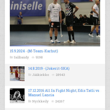
15.9.2024 - (M-Team-Karhut)
Salibandy
9198
14.8.2019 - (Jokerit-SKA)
Jääkiekko
28943
17.12.2016 All In Fight Night; Edis Tatli vs
Manuel Lancia
Nyrkkeily
24267