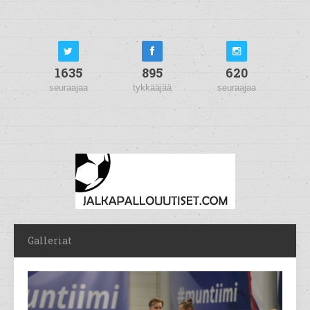
1635
895
620
seuraajaa
tykkääjää
seuraajaa
Galleriat