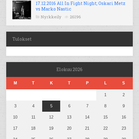
17.12.2016 All In Fight Night; Oskari Metz
vs Marko Nastic
Nyrkkeily
26196
Tulokset
Elokuu 2026
M
T
K
T
P
L
S
1
2
3
4
5
6
7
8
9
10
11
12
13
14
15
16
17
18
19
20
21
22
23