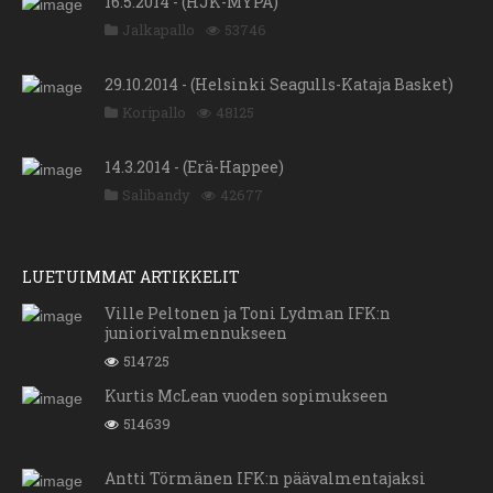
16.5.2014 - (HJK-MYPA)
Jalkapallo
53746
29.10.2014 - (Helsinki Seagulls-Kataja Basket)
Koripallo
48125
14.3.2014 - (Erä-Happee)
Salibandy
42677
LUETUIMMAT ARTIKKELIT
Ville Peltonen ja Toni Lydman IFK:n
juniorivalmennukseen
514725
Kurtis McLean vuoden sopimukseen
514639
Antti Törmänen IFK:n päävalmentajaksi