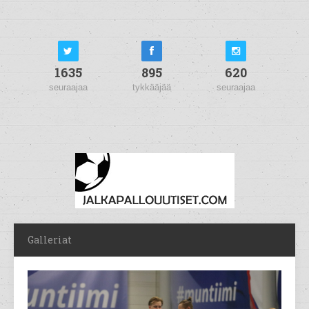
1635
895
620
seuraajaa
tykkääjää
seuraajaa
Galleriat