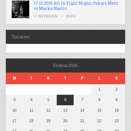
17.12.2016 All In Fight Night; Oskari Metz
vs Marko Nastic
Nyrkkeily
26212
Tulokset
Elokuu 2026
M
T
K
T
P
L
S
1
2
3
4
5
6
7
8
9
10
11
12
13
14
15
16
17
18
19
20
21
22
23