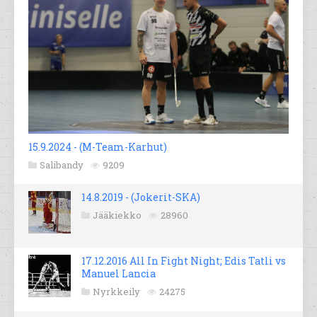
15.9.2024 - (M-Team-Karhut)
Salibandy
9209
14.8.2019 - (Jokerit-SKA)
Jääkiekko
28960
17.12.2016 All In Fight Night; Edis Tatli vs
Manuel Lancia
Nyrkkeily
24275