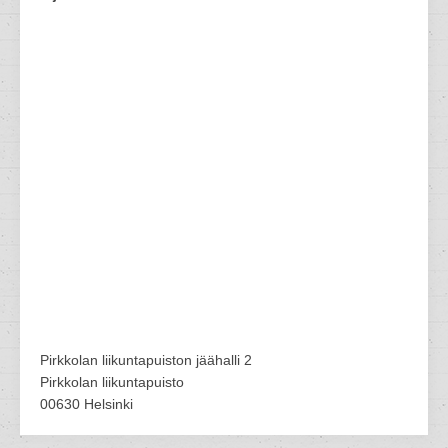
Pirkkolan liikuntapuiston jäähalli 2
Pirkkolan liikuntapuisto
00630 Helsinki