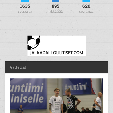
1635
895
620
seuraajaa
tykkääjää
seuraajaa
Galleriat