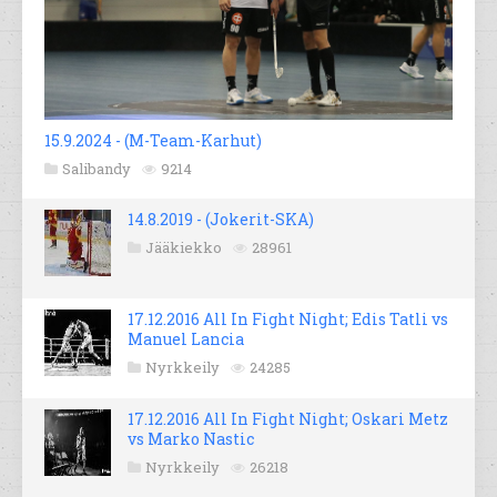
15.9.2024 - (M-Team-Karhut)
Salibandy
9214
14.8.2019 - (Jokerit-SKA)
Jääkiekko
28961
17.12.2016 All In Fight Night; Edis Tatli vs
Manuel Lancia
Nyrkkeily
24285
17.12.2016 All In Fight Night; Oskari Metz
vs Marko Nastic
Nyrkkeily
26218