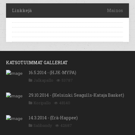
Linkkejä
Mainos
KATSOTUIMMAT GALLERIAT
16.5.2014 - (HJK-MYPA)
Jalkapallo
53787
29.10.2014 - (Helsinki Seagulls-Kataja Basket)
Koripallo
48140
14.3.2014 - (Erä-Happee)
Salibandy
42687