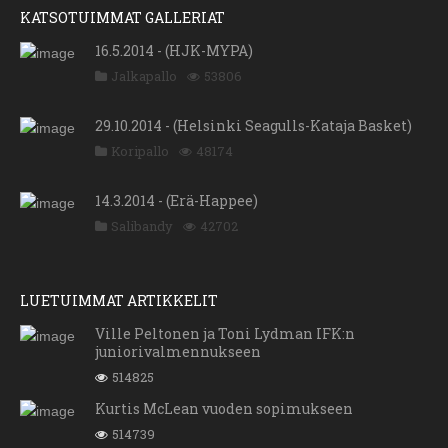
KATSOTUIMMAT GALLERIAT
16.5.2014 - (HJK-MYPA)
Jalkapallo
53806
29.10.2014 - (Helsinki Seagulls-Kataja Basket)
Koripallo
48174
14.3.2014 - (Erä-Happee)
Salibandy
42702
LUETUIMMAT ARTIKKELIT
Ville Peltonen ja Toni Lydman IFK:n
juniorivalmennukseen
514825
Kurtis McLean vuoden sopimukseen
514739