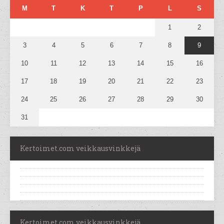
M
T
K
T
P
L
S
1
2
3
4
5
6
7
8
9
10
11
12
13
14
15
16
17
18
19
20
21
22
23
24
25
26
27
28
29
30
31
Kertoimet.com veikkausvinkkejä
Kertoimet.com veikkausvinkkejä