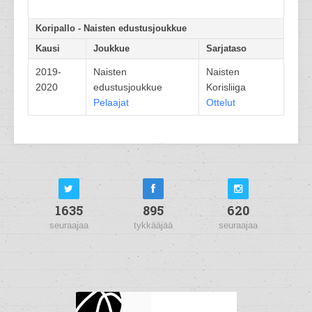
Koripallo - Naisten edustusjoukkue
Kausi
Joukkue
Sarjataso
2019-
Naisten
Naisten
2020
edustusjoukkue
Korisliiga
Pelaajat
Ottelut
1635
895
620
seuraajaa
tykkääjää
seuraajaa