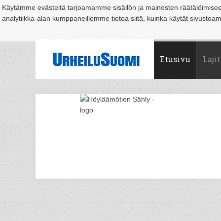
Käytämme evästeitä tarjoamamme sisällön ja mainosten räätälöimise
analytiikka-alan kumppaneillemme tietoa siitä, kuinka käytät sivusto
Suomi
Espoo
Helsinki
Hämeenlinna
Joensuu
Jyväskylä
Kouvo
Etusivu
Lajit