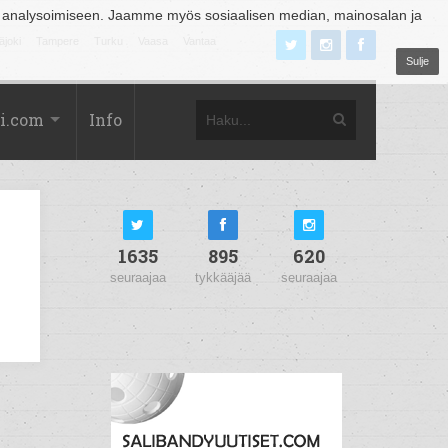
 analysoimiseen. Jaamme myös sosiaalisen median, mainosalan ja
äjoki
Tampere
Turku
Vaasa
Vantaa
Sulje
i.com
Info
1635
895
620
seuraajaa
tykkääjää
seuraajaa