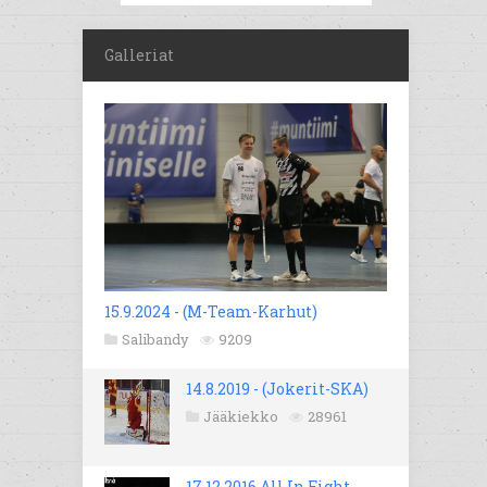
Galleriat
15.9.2024 - (M-Team-Karhut)
Salibandy
9209
14.8.2019 - (Jokerit-SKA)
Jääkiekko
28961
17.12.2016 All In Fight