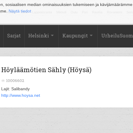
en, sosiaalisen median ominaisuuksien tukemiseen ja kävijämäärämme
amme.
Näytä tiedot
la
Kuopio
Lahti
Lappeenranta
Mikkeli
Oulu
Pori
Rauma
Rovaniemi
Sein
Sarjat
Helsinki
Kaupungit
UrheiluSuom
Höyläämötien Sähly (Höysä)
10006602
Lajit: Salibandy
http://www.hoysa.net