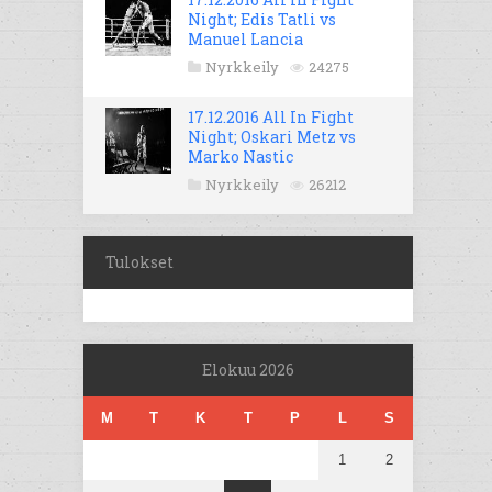
Night; Edis Tatli vs
Manuel Lancia
Nyrkkeily
24275
17.12.2016 All In Fight
Night; Oskari Metz vs
Marko Nastic
Nyrkkeily
26212
Tulokset
Elokuu 2026
M
T
K
T
P
L
S
1
2