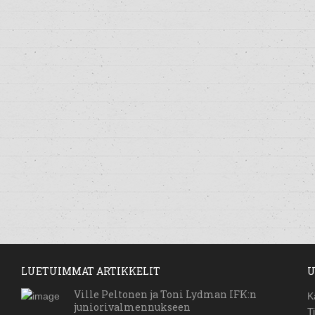
LUETUIMMAT ARTIKKELIT
U
Ville Peltonen ja Toni Lydman IFK:n
K
juniorivalmennukseen
T