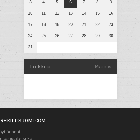
3
4
5
6
7
8
9
10
11
12
13
14
15
16
17
18
19
20
21
22
23
24
25
26
27
28
29
30
31
Linkkejä
Mainos
RHEILUSUOMI.COM
äyttöehdot
ietosuojalauseke