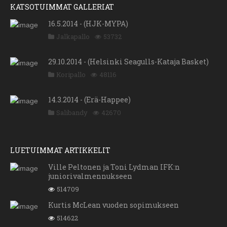
KATSOTUIMMAT GALLERIAT
16.5.2014 - (HJK-MYPA)
Jalkapallo
53732
29.10.2014 - (Helsinki Seagulls-Kataja Basket)
Koripallo
48116
14.3.2014 - (Erä-Happee)
Salibandy
42670
LUETUIMMAT ARTIKKELIT
Ville Peltonen ja Toni Lydman IFK:n
juniorivalmennukseen
514709
Kurtis McLean vuoden sopimukseen
514622