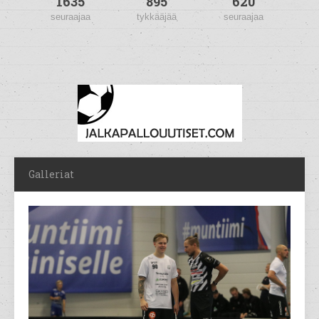
1635
895
620
seuraajaa
tykkääjää
seuraajaa
Galleriat