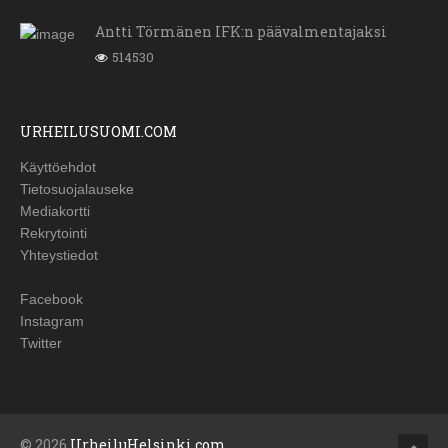
Antti Törmänen IFK:n päävalmentajaksi
514530
URHEILUSUOMI.COM
Käyttöehdot
Tietosuojalauseke
Mediakortti
Rekrytointi
Yhteystiedot
Facebook
Instagram
Twitter
© 2026
UrheiluHelsinki.com
.