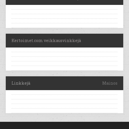
Kertoimet.com veikkausvinkkejä
Linkkejä
Mainos