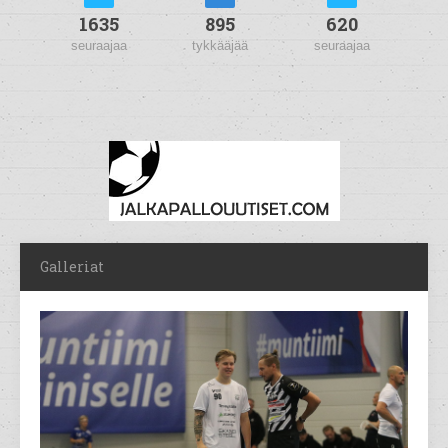
1635
895
620
seuraajaa
tykkääjää
seuraajaa
Galleriat