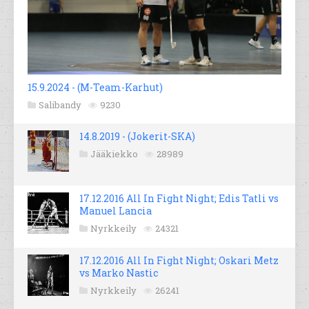
15.9.2024 - (M-Team-Karhut)
Salibandy
9230
14.8.2019 - (Jokerit-SKA)
Jääkiekko
28989
17.12.2016 All In Fight Night; Edis Tatli vs
Manuel Lancia
Nyrkkeily
24321
17.12.2016 All In Fight Night; Oskari Metz
vs Marko Nastic
Nyrkkeily
26241