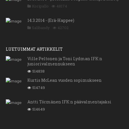
Koripallo
48174
14.3.2014 - (Erä-Happee)
Salibandy
42702
LUETUIMMAT ARTIKKELIT
Ville Peltonen ja Toni Lydman IFK:n
juniorivalmennukseen
514838
Kurtis McLean vuoden sopimukseen
514749
Antti Törmänen IFK:n päävalmentajaksi
514649