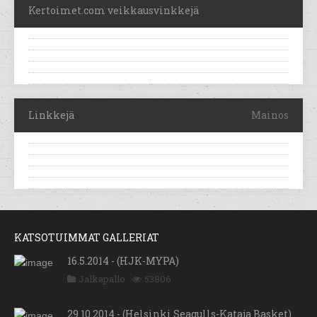
Kertoimet.com veikkausvinkkejä
Linkkejä
Mainos
KATSOTUIMMAT GALLERIAT
16.5.2014 - (HJK-MYPA)
Jalkapallo
53806
29.10.2014 - (Helsinki Seagulls-Kataja Basket)