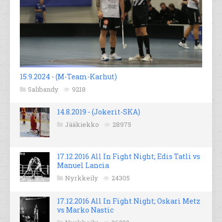
15.9.2024 - (M-Team-Karhut)
Salibandy
9218
14.8.2019 - (Jokerit-SKA)
Jääkiekko
28975
17.12.2016 All In Fight Night; Edis Tatli vs
Manuel Lancia
Nyrkkeily
24305
17.12.2016 All In Fight Night; Oskari Metz
vs Marko Nastic