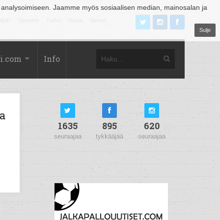
 analysoimiseen. Jaamme myös sosiaalisen median, mainosalan ja
äjoki
Tampere
Turku
Vaasa
Vantaa
Sulje
i.com
Info
a
1635
895
620
seuraajaa
tykkääjää
seuraajaa