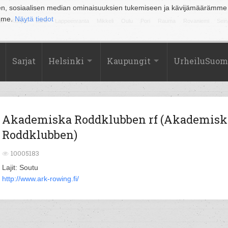
en, sosiaalisen median ominaisuuksien tukemiseen ja kävijämäärämme
amme.
Näytä tiedot
la
Kuopio
Lahti
Lappeenranta
Mikkeli
Oulu
Pori
Rauma
Rovaniemi
Sein
Sarjat
Helsinki
Kaupungit
UrheiluSuom
Akademiska Roddklubben rf (Akademisk
Roddklubben)
10005183
Lajit: Soutu
http://www.ark-rowing.fi/