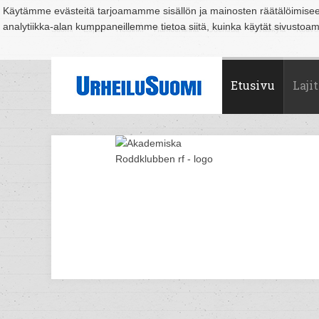
Käytämme evästeitä tarjoamamme sisällön ja mainosten räätälöimise
analytiikka-alan kumppaneillemme tietoa siitä, kuinka käytät sivusto
Suomi
Espoo
Helsinki
Hämeenlinna
Joensuu
Jyväskylä
Kouvo
Etusivu
Lajit