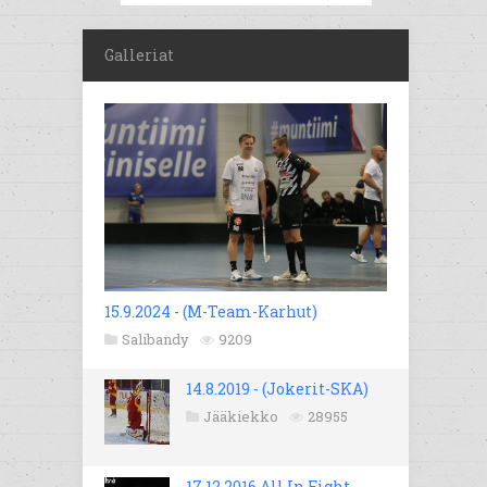
Galleriat
15.9.2024 - (M-Team-Karhut)
Salibandy
9209
14.8.2019 - (Jokerit-SKA)
Jääkiekko
28955
17.12.2016 All In Fight