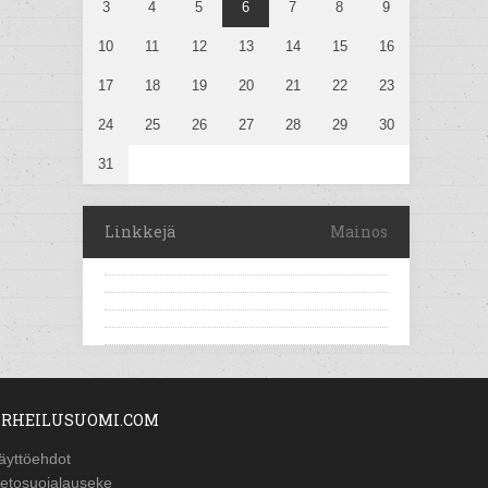
3
4
5
6
7
8
9
10
11
12
13
14
15
16
17
18
19
20
21
22
23
24
25
26
27
28
29
30
31
Linkkejä
Mainos
RHEILUSUOMI.COM
äyttöehdot
ietosuojalauseke