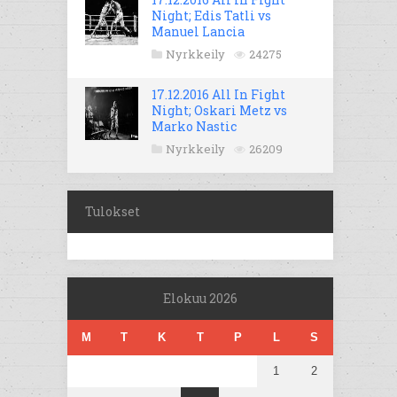
Night; Edis Tatli vs
Manuel Lancia
Nyrkkeily
24275
17.12.2016 All In Fight
Night; Oskari Metz vs
Marko Nastic
Nyrkkeily
26209
Tulokset
Elokuu 2026
M
T
K
T
P
L
S
1
2