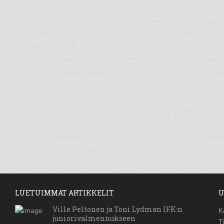
LUETUIMMAT ARTIKKELIT
U
Ville Peltonen ja Toni Lydman IFK:n
K
juniorivalmennukseen
T