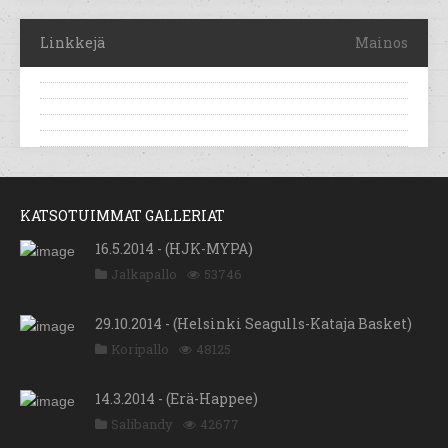
Linkkejä
Mainos
KATSOTUIMMAT GALLERIAT
16.5.2014 - (HJK-MYPA)
Jalkapallo
53746
29.10.2014 - (Helsinki Seagulls-Kataja Basket)
Koripallo
48125
14.3.2014 - (Erä-Happee)
Salibandy
42677