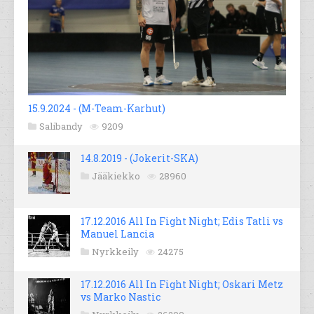
15.9.2024 - (M-Team-Karhut)
Salibandy
9209
14.8.2019 - (Jokerit-SKA)
Jääkiekko
28960
17.12.2016 All In Fight Night; Edis Tatli vs
Manuel Lancia
Nyrkkeily
24275
17.12.2016 All In Fight Night; Oskari Metz
vs Marko Nastic