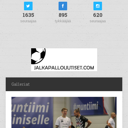
1635
895
620
seuraajaa
tykkääjää
seuraajaa
Galleriat