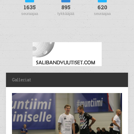
1635
895
620
seuraajaa
tykkääjää
seuraajaa
Galleriat