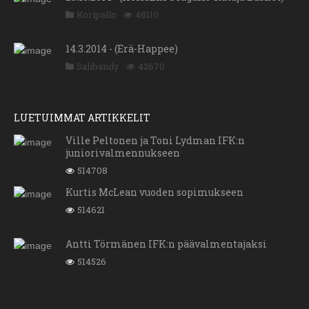
Koripallo
48110
14.3.2014 - (Erä-Happee)
Salibandy
42670
LUETUIMMAT ARTIKKELIT
Ville Peltonen ja Toni Lydman IFK:n
juniorivalmennukseen
514708
Kurtis McLean vuoden sopimukseen
514621
Antti Törmänen IFK:n päävalmentajaksi
514526