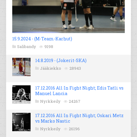
15.9.2024 - (M-Team-Karhut)
Salibandy
9198
14.8.2019 - (Jokerit-SKA)
Jääkiekko
28943
17.12.2016 All In Fight Night; Edis Tatli vs
Manuel Lancia
Nyrkkeily
24267
17.12.2016 All In Fight Night; Oskari Metz
vs Marko Nastic
Nyrkkeily
26196