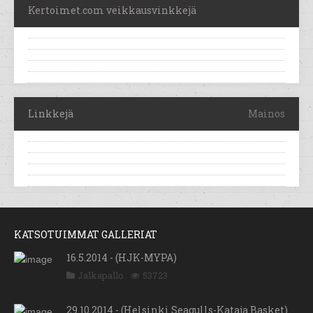
Kertoimet.com veikkausvinkkejä
Linkkejä
Mainos
KATSOTUIMMAT GALLERIAT
16.5.2014 - (HJK-MYPA)
Jalkapallo
53723
29.10.2014 - (Helsinki Seagulls-Kataja Basket)