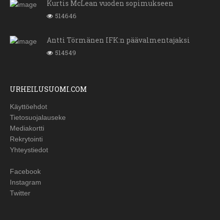
Kurtis McLean vuoden sopimukseen
514646
Antti Törmänen IFK:n päävalmentajaksi
514549
URHEILUSUOMI.COM
Käyttöehdot
Tietosuojalauseke
Mediakortti
Rekrytointi
Yhteystiedot
Facebook
Instagram
Twitter