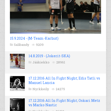
15.9.2024 - (M-Team-Karhut)
Salibandy
9209
14.8.2019 - (Jokerit-SKA)
Jääkiekko
28961
17.12.2016 All In Fight Night; Edis Tatli vs
Manuel Lancia
Nyrkkeily
24275
17.12.2016 All In Fight Night; Oskari Metz
vs Marko Nastic