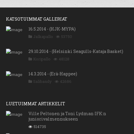
KATSOTUIMMAT GALLERIAT
16.5.2014 - (HJK-MYPA)
Jalkapallo
53750
29.10.2014 - (Helsinki Seagulls-Kataja Basket)
Koripallo
48128
14.3.2014 - (Erä-Happee)
Salibandy
42686
LUETUIMMAT ARTIKKELIT
Ville Peltonen ja Toni Lydman IFK:n
juniorivalmennukseen
514735