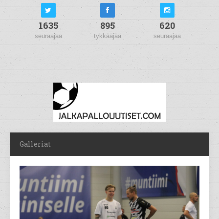
1635
895
620
seuraajaa
tykkääjää
seuraajaa
Galleriat