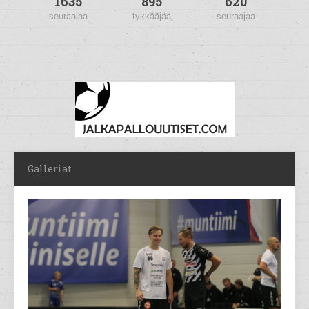
1635
895
620
seuraajaa
tykkääjää
seuraajaa
Galleriat