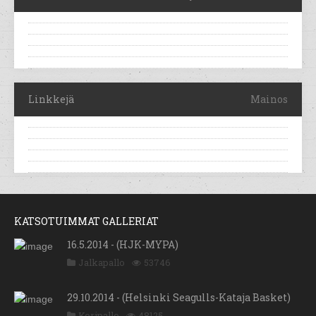
Linkkejä
Mainos
KATSOTUIMMAT GALLERIAT
16.5.2014 - (HJK-MYPA)
Jalkapallo
53746
29.10.2014 - (Helsinki Seagulls-Kataja Basket)
Koripallo
48125