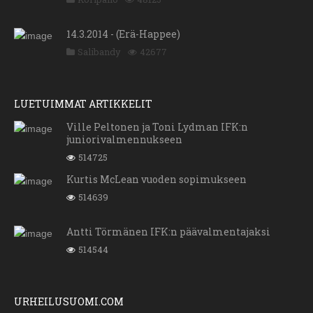
14.3.2014 - (Erä-Happee)
Salibandy
42677
LUETUIMMAT ARTIKKELIT
Ville Peltonen ja Toni Lydman IFK:n
juniorivalmennukseen
514725
Kurtis McLean vuoden sopimukseen
514639
Antti Törmänen IFK:n päävalmentajaksi
514544
URHEILUSUOMI.COM