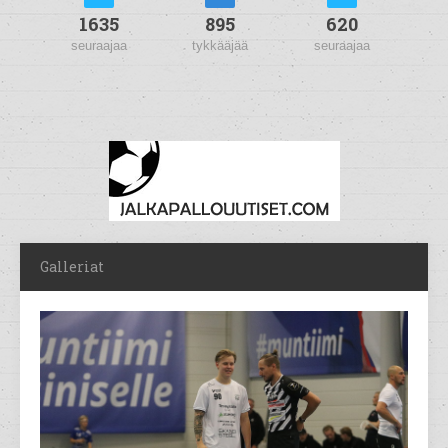
1635
895
620
seuraajaa
tykkääjää
seuraajaa
Galleriat