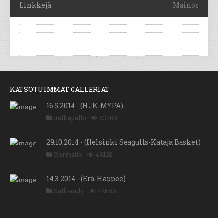
Linkkejä
Mainos
KATSOTUIMMAT GALLERIAT
16.5.2014 - (HJK-MYPA)
Jalkapallo
53750
29.10.2014 - (Helsinki Seagulls-Kataja Basket)
Koripallo
48128
14.3.2014 - (Erä-Happee)
Salibandy
42686