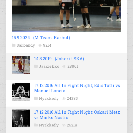
15.9.2024 - (M-Team-Karhut)
Salibandy
9214
14.8.2019 - (Jokerit-SKA)
Jääkiekko
28961
17.12.2016 All In Fight Night; Edis Tatli vs
Manuel Lancia
Nyrkkeily
24285
17.12.2016 All In Fight Night; Oskari Metz
vs Marko Nastic
Nyrkkeily
26218