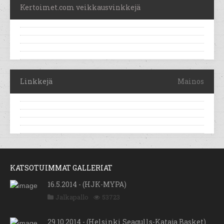
Kertoimet.com veikkausvinkkejä
Linkkejä
Mainos
KATSOTUIMMAT GALLERIAT
16.5.2014 - (HJK-MYPA)
Jalkapallo
53723
29.10.2014 - (Helsinki Seagulls-Kataja Basket)