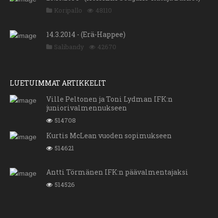
Koripallo
48110
14.3.2014 - (Erä-Happee)
Salibandy
42670
LUETUIMMAT ARTIKKELIT
Ville Peltonen ja Toni Lydman IFK:n
juniorivalmennukseen
514708
Kurtis McLean vuoden sopimukseen
514621
Antti Törmänen IFK:n päävalmentajaksi
514526