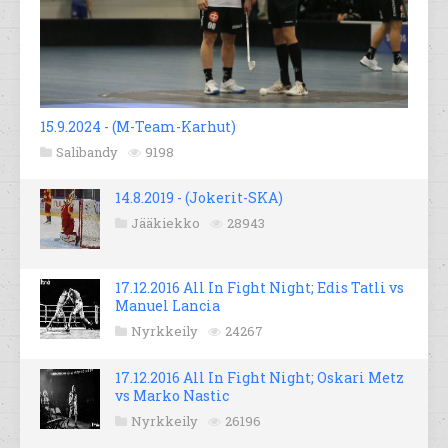
15.9.2024 - (M-Team-Karhut)
Salibandy
9198
14.8.2019 - (Jokerit-SKA)
Jääkiekko
28943
17.12.2016 All In Fight Night; Edis Tatli vs
Manuel Lancia
Nyrkkeily
24267
17.12.2016 All In Fight Night; Oskari Metz
vs Marko Nastic
Nyrkkeily
26196