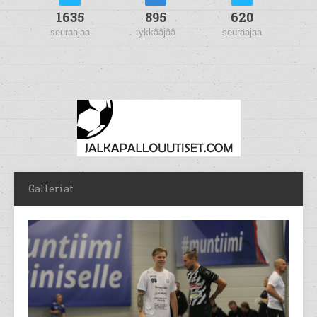
1635
895
620
seuraajaa
tykkääjää
seuraajaa
Galleriat