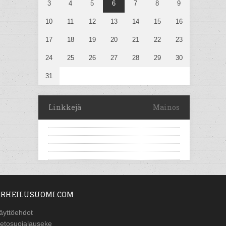
3
4
5
6
7
8
9
10
11
12
13
14
15
16
17
18
19
20
21
22
23
24
25
26
27
28
29
30
31
Linkkejä
Mainos
RHEILUSUOMI.COM
äyttöehdot
ietosuojalauseke