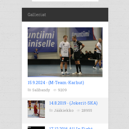
Galleriat
15.9.2024 - (M-Team-Karhut)
Salibandy
9209
14.8.2019 - (Jokerit-SKA)
Jääkiekko
28955
17.12.2016 All In Fight