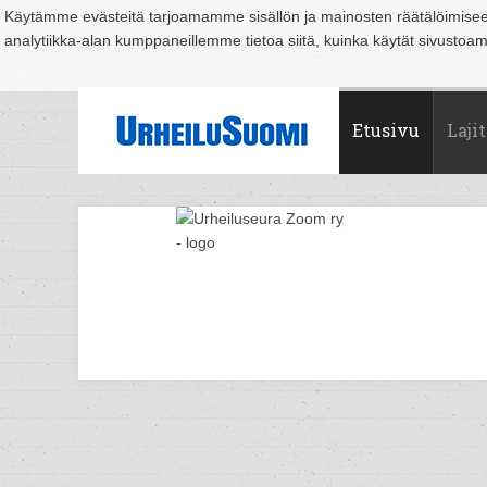
Käytämme evästeitä tarjoamamme sisällön ja mainosten räätälöimise
analytiikka-alan kumppaneillemme tietoa siitä, kuinka käytät sivusto
Suomi
Espoo
Helsinki
Hämeenlinna
Joensuu
Jyväskylä
Kouvo
Etusivu
Lajit