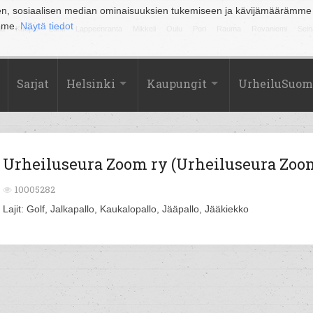
en, sosiaalisen median ominaisuuksien tukemiseen ja kävijämäärämme
amme.
Näytä tiedot
la
Kuopio
Lahti
Lappeenranta
Mikkeli
Oulu
Pori
Rauma
Rovaniemi
Sein
Sarjat
Helsinki
Kaupungit
UrheiluSuom
Urheiluseura Zoom ry (Urheiluseura Zoo
10005282
Lajit: Golf, Jalkapallo, Kaukalopallo, Jääpallo, Jääkiekko