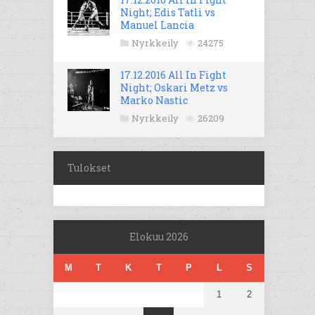
Night; Edis Tatli vs
Manuel Lancia
Nyrkkeily
24275
17.12.2016 All In Fight
Night; Oskari Metz vs
Marko Nastic
Nyrkkeily
26209
Tulokset
Elokuu 2026
M
T
K
T
P
L
S
1
2