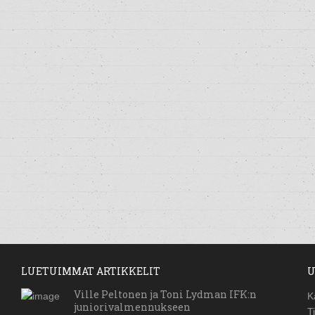
LUETUIMMAT ARTIKKELIT
U
Ville Peltonen ja Toni Lydman IFK:n
K
juniorivalmennukseen
T