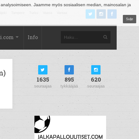
 analysoimiseen. Jaamme myös sosiaalisen median, mainosalan ja
äjoki
Tampere
Turku
Vaasa
Vantaa
Sulje
i.com
Info
m)
1635
895
620
seuraajaa
tykkääjää
seuraajaa