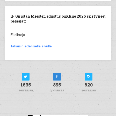
IF Gnistan Miesten edustusjoukkue 2025 siirtyneet
pelaajat:
Ei siirtoja.
Takaisin edelliselle sivulle
1635
895
620
seuraajaa
tykkääjää
seuraajaa