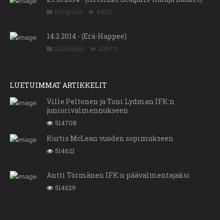
Koripallo
48116
14.3.2014 - (Erä-Happee)
Salibandy
42670
LUETUIMMAT ARTIKKELIT
Ville Peltonen ja Toni Lydman IFK:n
juniorivalmennukseen
514708
Kurtis McLean vuoden sopimukseen
514621
Antti Törmänen IFK:n päävalmentajaksi
514529