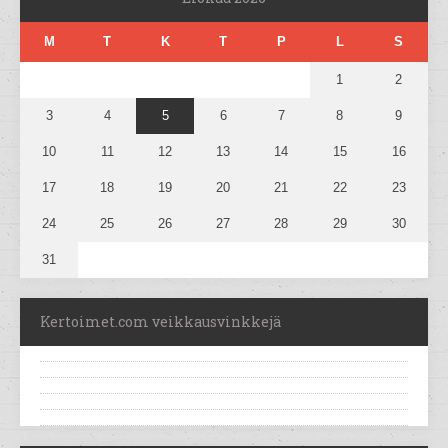
M
T
K
T
P
L
S
1
2
3
4
5
6
7
8
9
10
11
12
13
14
15
16
17
18
19
20
21
22
23
24
25
26
27
28
29
30
31
Kertoimet.com veikkausvinkkejä