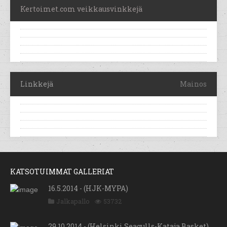
Kertoimet.com veikkausvinkkejä
Linkkejä
Mainos
KATSOTUIMMAT GALLERIAT
16.5.2014 - (HJK-MYPA)
Jalkapallo
53732
29.10.2014 - (Helsinki Seagulls-Kataja Basket)