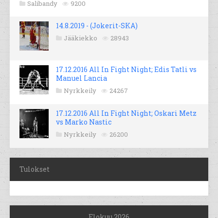
Salibandy
9200
14.8.2019 - (Jokerit-SKA)
Jääkiekko
28943
17.12.2016 All In Fight Night; Edis Tatli vs
Manuel Lancia
Nyrkkeily
24267
17.12.2016 All In Fight Night; Oskari Metz
vs Marko Nastic
Nyrkkeily
26200
Tulokset
Elokuu 2026