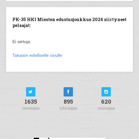
PK-35 HKI Miesten edustusjoukkue 2024 siirtyneet
pelaajat:
Ei siirtoja.
Takaisin edelliselle sivulle
1635
895
620
seuraajaa
tykkääjää
seuraajaa