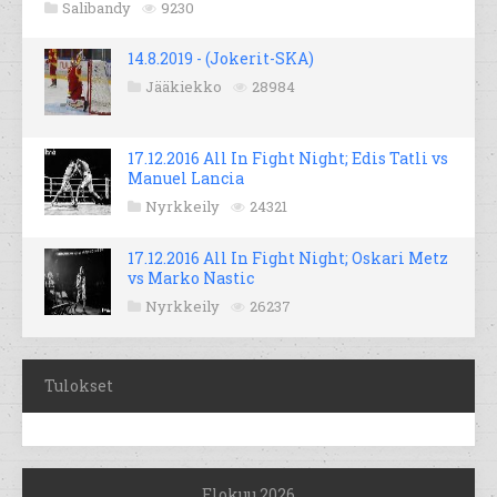
Salibandy
9230
14.8.2019 - (Jokerit-SKA)
Jääkiekko
28984
17.12.2016 All In Fight Night; Edis Tatli vs
Manuel Lancia
Nyrkkeily
24321
17.12.2016 All In Fight Night; Oskari Metz
vs Marko Nastic
Nyrkkeily
26237
Tulokset
Elokuu 2026