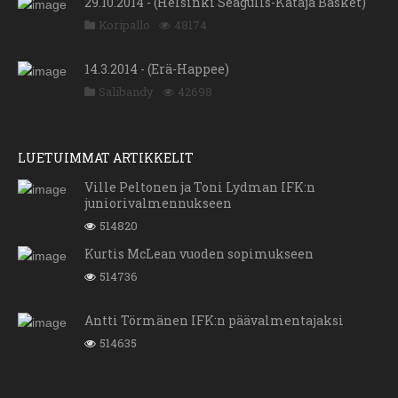
29.10.2014 - (Helsinki Seagulls-Kataja Basket)
Koripallo
48174
14.3.2014 - (Erä-Happee)
Salibandy
42698
LUETUIMMAT ARTIKKELIT
Ville Peltonen ja Toni Lydman IFK:n
juniorivalmennukseen
514820
Kurtis McLean vuoden sopimukseen
514736
Antti Törmänen IFK:n päävalmentajaksi
514635