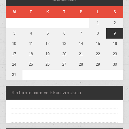
M
T
K
T
P
L
S
1
2
3
4
5
6
7
8
9
10
11
12
13
14
15
16
17
18
19
20
21
22
23
24
25
26
27
28
29
30
31
Kertoimet.com veikkausvinkkejä