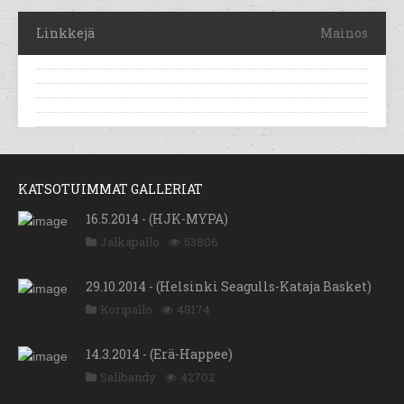
Linkkejä
Mainos
KATSOTUIMMAT GALLERIAT
16.5.2014 - (HJK-MYPA)
Jalkapallo
53806
29.10.2014 - (Helsinki Seagulls-Kataja Basket)
Koripallo
48174
14.3.2014 - (Erä-Happee)
Salibandy
42702