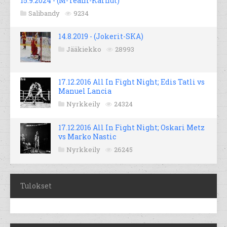
15.9.2024 - (M-Team-Karhut)
Salibandy
9234
14.8.2019 - (Jokerit-SKA)
Jääkiekko
28993
17.12.2016 All In Fight Night; Edis Tatli vs
Manuel Lancia
Nyrkkeily
24324
17.12.2016 All In Fight Night; Oskari Metz
vs Marko Nastic
Nyrkkeily
26245
Tulokset