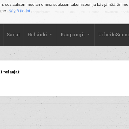
en, sosiaalisen median ominaisuuksien tukemiseen ja kävijämäärämme
amme.
Näytä tiedot
la
Kuopio
Lahti
Lappeenranta
Mikkeli
Oulu
Pori
Rauma
Rovaniemi
Sein
Sarjat
Helsinki
Kaupungit
UrheiluSuom
 pelaajat: