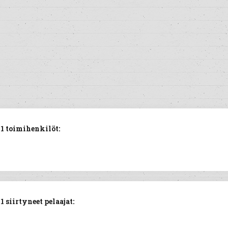
1 toimihenkilöt:
 siirtyneet pelaajat: