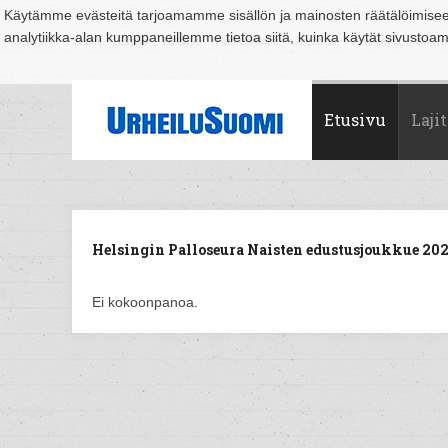
Käytämme evästeitä tarjoamamme sisällön ja mainosten räätälöimise
analytiikka-alan kumppaneillemme tietoa siitä, kuinka käytät sivusto
Suomi
Espoo
Helsinki
Hämeenlinna
Joensuu
Jyväskylä
Kouvo
Etusivu
Lajit
Helsingin Palloseura Naisten edustusjoukkue 2021
Ei kokoonpanoa.