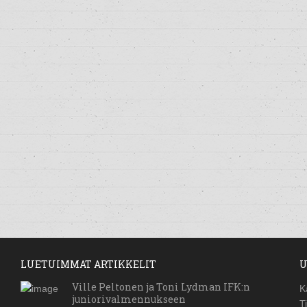
LUETUIMMAT ARTIKKELIT
U
Ville Peltonen ja Toni Lydman IFK:n
K
juniorivalmennukseen
T