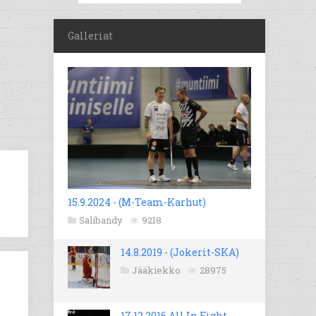
Galleriat
15.9.2024 - (M-Team-Karhut)
Salibandy
9218
14.8.2019 - (Jokerit-SKA)
Jääkiekko
28975
17.12.2016 All In Fight