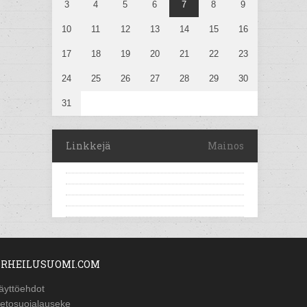
3
4
5
6
7
8
9
10
11
12
13
14
15
16
17
18
19
20
21
22
23
24
25
26
27
28
29
30
31
Linkkejä
Mainos
RHEILUSUOMI.COM
äyttöehdot
ietosuojalauseke