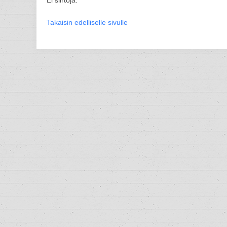
Ei siirtoja.
Takaisin edelliselle sivulle