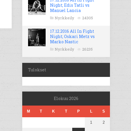
Night; Edis Tatli vs
Manuel Lancia
Nyrkkeily
24305
17.12.2016 All In Fight
Night; Oskari Metz vs
Marko Nastic
Nyrkkeily
26235
Tulokset
Elokuu 2026
M
T
K
T
P
L
S
1
2