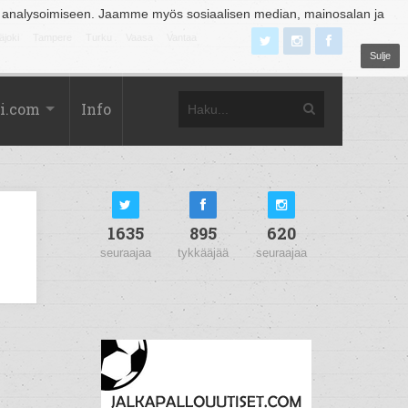
 analysoimiseen. Jaamme myös sosiaalisen median, mainosalan ja
äjoki
Tampere
Turku
Vaasa
Vantaa
Sulje
i.com
Info
1635
895
620
seuraajaa
tykkääjää
seuraajaa