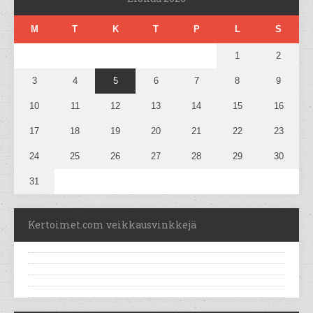
M
T
K
T
P
L
S
1
2
3
4
5
6
7
8
9
10
11
12
13
14
15
16
17
18
19
20
21
22
23
24
25
26
27
28
29
30
31
Kertoimet.com veikkausvinkkejä