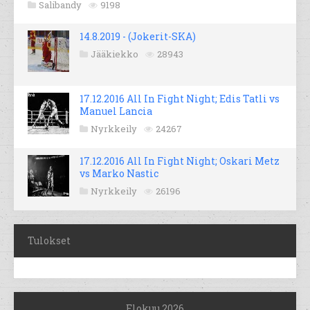
Salibandy
9198
14.8.2019 - (Jokerit-SKA)
Jääkiekko
28943
17.12.2016 All In Fight Night; Edis Tatli vs
Manuel Lancia
Nyrkkeily
24267
17.12.2016 All In Fight Night; Oskari Metz
vs Marko Nastic
Nyrkkeily
26196
Tulokset
Elokuu 2026