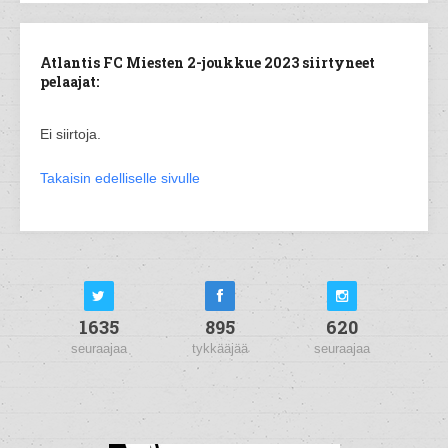
Atlantis FC Miesten 2-joukkue 2023 siirtyneet
pelaajat:
Ei siirtoja.
Takaisin edelliselle sivulle
1635
895
620
seuraajaa
tykkääjää
seuraajaa