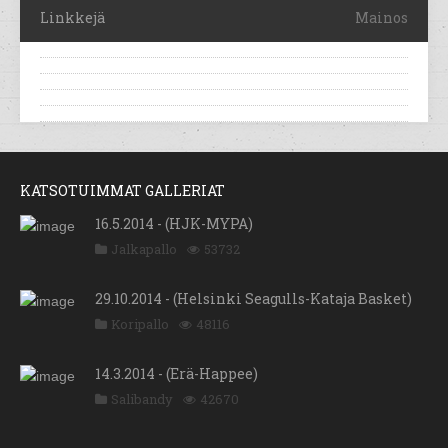
Linkkejä
Mainos
KATSOTUIMMAT GALLERIAT
16.5.2014 - (HJK-MYPA)
Jalkapallo
53732
29.10.2014 - (Helsinki Seagulls-Kataja Basket)
Koripallo
48116
14.3.2014 - (Erä-Happee)
Salibandy
42670