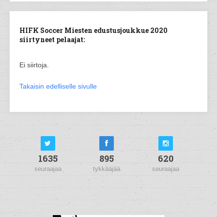
HIFK Soccer Miesten edustusjoukkue 2020
siirtyneet pelaajat:
Ei siirtoja.
Takaisin edelliselle sivulle
1635
895
620
seuraajaa
tykkääjää
seuraajaa