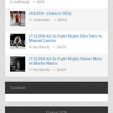
Salibandy
9209
14.8.2019 - (Jokerit-SKA)
Jääkiekko
28960
17.12.2016 All In Fight Night; Edis Tatli vs
Manuel Lancia
Nyrkkeily
24275
17.12.2016 All In Fight Night; Oskari Metz
vs Marko Nastic
Nyrkkeily
26209
Tulokset
Elokuu 2026