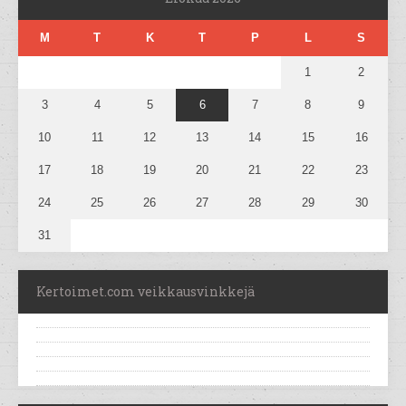
M
T
K
T
P
L
S
1
2
3
4
5
6
7
8
9
10
11
12
13
14
15
16
17
18
19
20
21
22
23
24
25
26
27
28
29
30
31
Kertoimet.com veikkausvinkkejä