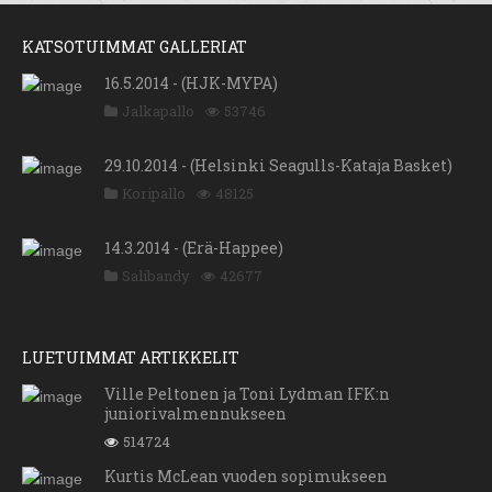
KATSOTUIMMAT GALLERIAT
16.5.2014 - (HJK-MYPA)
Jalkapallo
53746
29.10.2014 - (Helsinki Seagulls-Kataja Basket)
Koripallo
48125
14.3.2014 - (Erä-Happee)
Salibandy
42677
LUETUIMMAT ARTIKKELIT
Ville Peltonen ja Toni Lydman IFK:n
juniorivalmennukseen
514724
Kurtis McLean vuoden sopimukseen