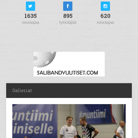
1635
895
620
seuraajaa
tykkääjää
seuraajaa
Galleriat