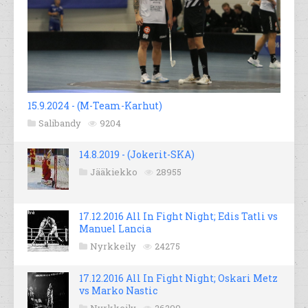
15.9.2024 - (M-Team-Karhut)
Salibandy
9204
14.8.2019 - (Jokerit-SKA)
Jääkiekko
28955
17.12.2016 All In Fight Night; Edis Tatli vs
Manuel Lancia
Nyrkkeily
24275
17.12.2016 All In Fight Night; Oskari Metz
vs Marko Nastic