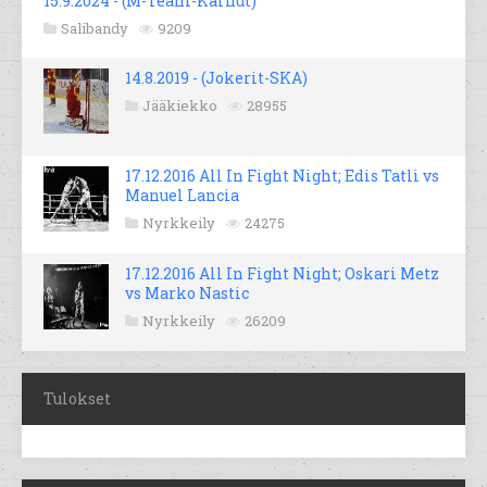
15.9.2024 - (M-Team-Karhut)
Salibandy
9209
14.8.2019 - (Jokerit-SKA)
Jääkiekko
28955
17.12.2016 All In Fight Night; Edis Tatli vs
Manuel Lancia
Nyrkkeily
24275
17.12.2016 All In Fight Night; Oskari Metz
vs Marko Nastic
Nyrkkeily
26209
Tulokset