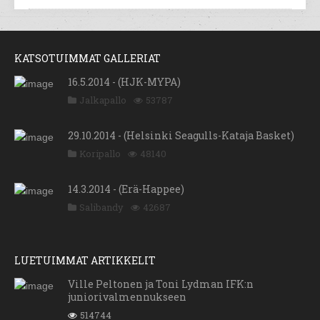
KATSOTUIMMAT GALLERIAT
16.5.2014 - (HJK-MYPA)
Jalkapallo
53787
29.10.2014 - (Helsinki Seagulls-Kataja Basket)
Koripallo
48140
14.3.2014 - (Erä-Happee)
Salibandy
42687
LUETUIMMAT ARTIKKELIT
Ville Peltonen ja Toni Lydman IFK:n
juniorivalmennukseen
514744