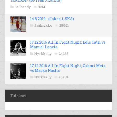
15.9.2024 - (M-Team-Karhut)
Salibandy
9214
14.8.2019 - (Jokerit-SKA)
Jääkiekko
28961
17.12.2016 All In Fight Night; Edis Tatli vs
Manuel Lancia
Nyrkkeily
24285
17.12.2016 All In Fight Night; Oskari Metz
vs Marko Nastic
Nyrkkeily
26218
Tulokset