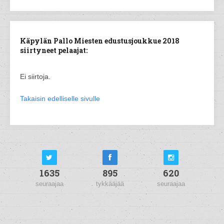
Käpylän Pallo Miesten edustusjoukkue 2018
siirtyneet pelaajat:
Ei siirtoja.
Takaisin edelliselle sivulle
1635
895
620
seuraajaa
tykkääjää
seuraajaa