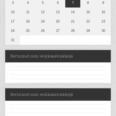
3
4
5
6
7
8
9
10
11
12
13
14
15
16
17
18
19
20
21
22
23
24
25
26
27
28
29
30
31
Kertoimet.com veikkausvinkkejä
Kertoimet.com veikkausvinkkejä