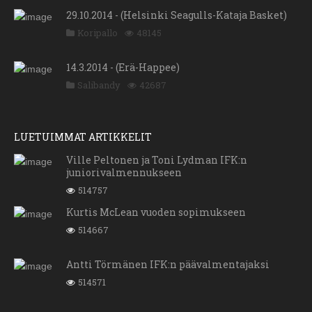
29.10.2014 - (Helsinki Seagulls-Kataja Basket)
Koripallo
48145
14.3.2014 - (Erä-Happee)
Salibandy
42687
LUETUIMMAT ARTIKKELIT
Ville Peltonen ja Toni Lydman IFK:n
juniorivalmennukseen
514757
Kurtis McLean vuoden sopimukseen
514667
Antti Törmänen IFK:n päävalmentajaksi
514571