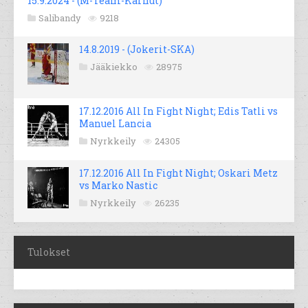
15.9.2024 - (M-Team-Karhut)
Salibandy
9218
14.8.2019 - (Jokerit-SKA)
Jääkiekko
28975
17.12.2016 All In Fight Night; Edis Tatli vs
Manuel Lancia
Nyrkkeily
24305
17.12.2016 All In Fight Night; Oskari Metz
vs Marko Nastic
Nyrkkeily
26235
Tulokset