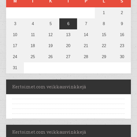
M
T
K
T
P
L
S
1
2
3
4
5
6
7
8
9
10
11
12
13
14
15
16
17
18
19
20
21
22
23
24
25
26
27
28
29
30
31
Kertoimet.com veikkausvinkkejä
Kertoimet.com veikkausvinkkejä