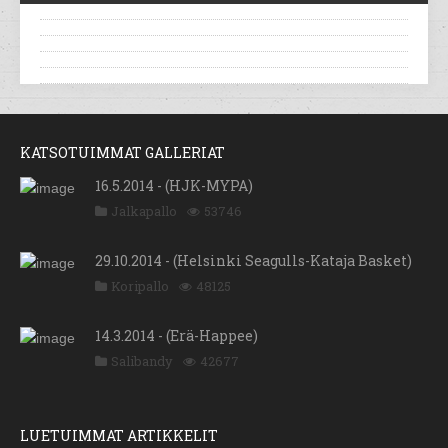
KATSOTUIMMAT GALLERIAT
16.5.2014 - (HJK-MYPA)
Jalkapallo
53746
29.10.2014 - (Helsinki Seagulls-Kataja Basket)
Koripallo
48125
14.3.2014 - (Erä-Happee)
Salibandy
42677
LUETUIMMAT ARTIKKELIT