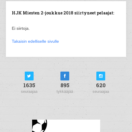
HJK Miesten 2-joukkue 2018 siirtyneet pelaajat:
Ei siirtoja.
Takaisin edelliselle sivulle
1635
895
620
seuraajaa
tykkääjää
seuraajaa