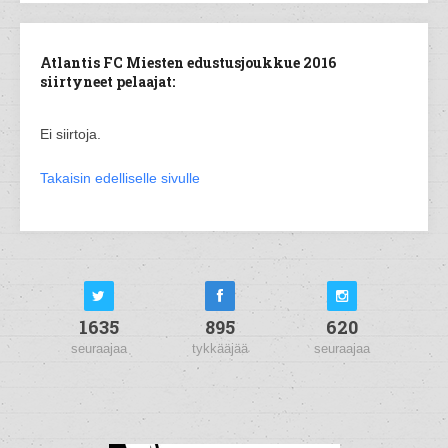
Atlantis FC Miesten edustusjoukkue 2016
siirtyneet pelaajat:
Ei siirtoja.
Takaisin edelliselle sivulle
1635
895
620
seuraajaa
tykkääjää
seuraajaa