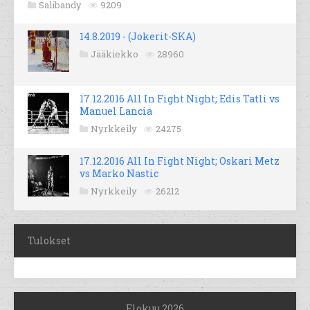
Salibandy
9209
14.8.2019 - (Jokerit-SKA)
Jääkiekko
28960
17.12.2016 All In Fight Night; Edis Tatli vs
Manuel Lancia
Nyrkkeily
24275
17.12.2016 All In Fight Night; Oskari Metz
vs Marko Nastic
Nyrkkeily
26212
Tulokset
Elokuu 2026