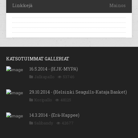
Linkkejä
Mainos
KATSOTUIMMAT GALLERIAT
16.5.2014 - (HJK-MYPA)
Jalkapallo
53746
29.10.2014 - (Helsinki Seagulls-Kataja Basket)
Koripallo
48125
14.3.2014 - (Erä-Happee)
Salibandy
42677