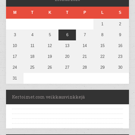
M
T
K
T
P
L
S
1
2
3
4
5
6
7
8
9
10
11
12
13
14
15
16
17
18
19
20
21
22
23
24
25
26
27
28
29
30
31
Kertoimet.com veikkausvinkkejä