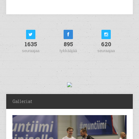
1635
895
620
seuraajaa
tykkääjää
seuraajaa
Galleriat