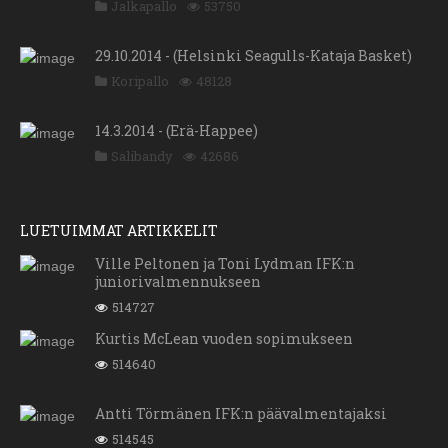
Jalkapallo
53750
29.10.2014 - (Helsinki Seagulls-Kataja Basket)
Koripallo
48128
14.3.2014 - (Erä-Happee)
Salibandy
42686
LUETUIMMAT ARTIKKELIT
Ville Peltonen ja Toni Lydman IFK:n
juniorivalmennukseen
514727
Kurtis McLean vuoden sopimukseen
514640
Antti Törmänen IFK:n päävalmentajaksi
514545