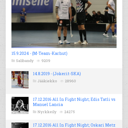
15.9.2024 - (M-Team-Karhut)
Salibandy
9209
14.8.2019 - (Jokerit-SKA)
Jääkiekko
28960
17.12.2016 All In Fight Night; Edis Tatli vs
Manuel Lancia
Nyrkkeily
24275
17.12.2016 All In Fight Night; Oskari Metz