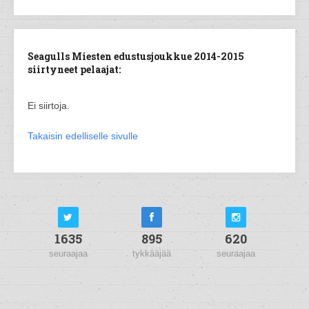
Seagulls Miesten edustusjoukkue 2014-2015
siirtyneet pelaajat:
Ei siirtoja.
Takaisin edelliselle sivulle
1635
895
620
seuraajaa
tykkääjää
seuraajaa