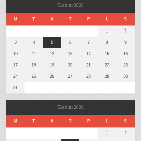
Elokuu 2026
M
T
K
T
P
L
S
1
2
3
4
5
6
7
8
9
10
11
12
13
14
15
16
17
18
19
20
21
22
23
24
25
26
27
28
29
30
31
Elokuu 2026
M
T
K
T
P
L
S
1
2