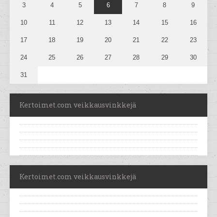
3
4
5
6
7
8
9
10
11
12
13
14
15
16
17
18
19
20
21
22
23
24
25
26
27
28
29
30
31
Kertoimet.com veikkausvinkkejä
Kertoimet.com veikkausvinkkejä