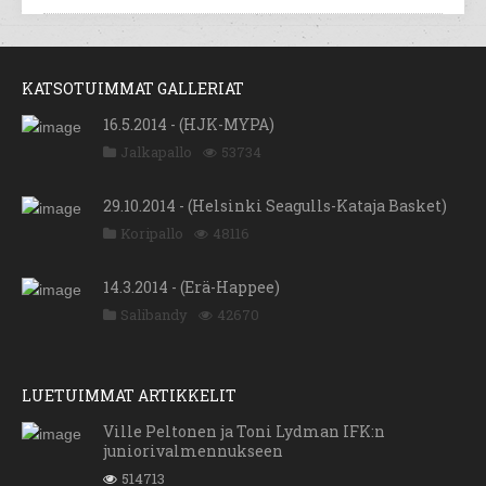
KATSOTUIMMAT GALLERIAT
16.5.2014 - (HJK-MYPA)
Jalkapallo
53734
29.10.2014 - (Helsinki Seagulls-Kataja Basket)
Koripallo
48116
14.3.2014 - (Erä-Happee)
Salibandy
42670
LUETUIMMAT ARTIKKELIT
Ville Peltonen ja Toni Lydman IFK:n
juniorivalmennukseen
514713