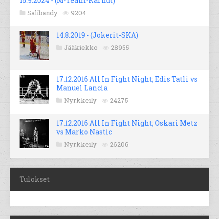
15.9.2024 - (M-Team-Karhut)
Salibandy
9204
14.8.2019 - (Jokerit-SKA)
Jääkiekko
28955
17.12.2016 All In Fight Night; Edis Tatli vs
Manuel Lancia
Nyrkkeily
24275
17.12.2016 All In Fight Night; Oskari Metz
vs Marko Nastic
Nyrkkeily
26206
Tulokset