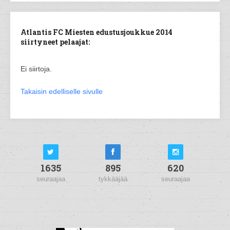
Atlantis FC Miesten edustusjoukkue 2014
siirtyneet pelaajat:
Ei siirtoja.
Takaisin edelliselle sivulle
1635
895
620
seuraajaa
tykkääjää
seuraajaa