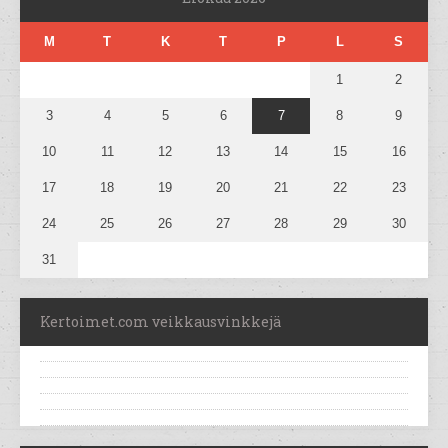
M
T
K
T
P
L
S
1
2
3
4
5
6
7
8
9
10
11
12
13
14
15
16
17
18
19
20
21
22
23
24
25
26
27
28
29
30
31
Kertoimet.com veikkausvinkkejä