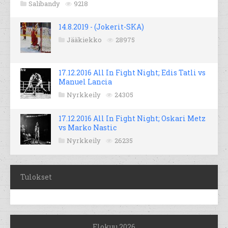
Salibandy
9218
14.8.2019 - (Jokerit-SKA)
Jääkiekko
28975
17.12.2016 All In Fight Night; Edis Tatli vs
Manuel Lancia
Nyrkkeily
24305
17.12.2016 All In Fight Night; Oskari Metz
vs Marko Nastic
Nyrkkeily
26235
Tulokset
Elokuu 2026