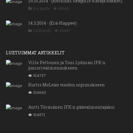
29.10.2014 - (Helsinki Seagulls-Kataja Basket)
Koripallo
48145
14.3.2014 - (Erä-Happee)
Salibandy
42687
LUETUIMMAT ARTIKKELIT
Ville Peltonen ja Toni Lydman IFK:n
juniorivalmennukseen
514757
Kurtis McLean vuoden sopimukseen
514665
Antti Törmänen IFK:n päävalmentajaksi
514571