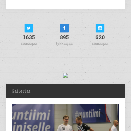
1635
895
620
seuraajaa
tykkääjää
seuraajaa
Galleriat