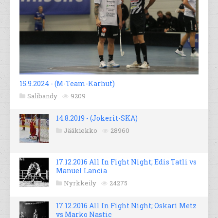
15.9.2024 - (M-Team-Karhut)
Salibandy
9209
14.8.2019 - (Jokerit-SKA)
Jääkiekko
28960
17.12.2016 All In Fight Night; Edis Tatli vs
Manuel Lancia
Nyrkkeily
24275
17.12.2016 All In Fight Night; Oskari Metz
vs Marko Nastic