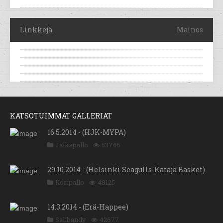
Linkkejä
Mainos
KATSOTUIMMAT GALLERIAT
16.5.2014 - (HJK-MYPA)
Jalkapallo
53746
29.10.2014 - (Helsinki Seagulls-Kataja Basket)
Koripallo
48125
14.3.2014 - (Erä-Happee)
Salibandy
42677