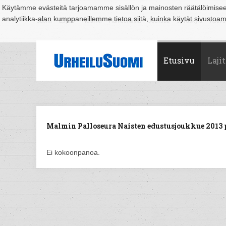
Käytämme evästeitä tarjoamamme sisällön ja mainosten räätälöimise
analytiikka-alan kumppaneillemme tietoa siitä, kuinka käytät sivusto
Suomi
Espoo
Helsinki
Hämeenlinna
Joensuu
Jyväskylä
Kouvo
Etusivu
Lajit
Malmin Palloseura Naisten edustusjoukkue 2013 p
Ei kokoonpanoa.