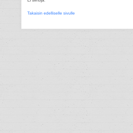
Ei siirtoja.
Takaisin edelliselle sivulle