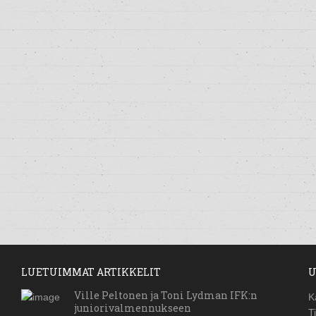
LUETUIMMAT ARTIKKELIT
U
Ville Peltonen ja Toni Lydman IFK:n
K
juniorivalmennukseen
T