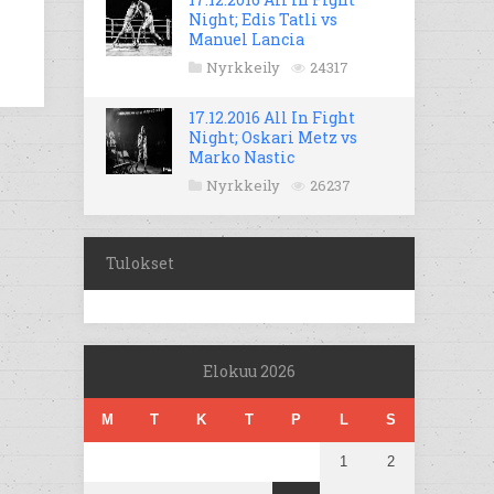
Night; Edis Tatli vs
Manuel Lancia
Nyrkkeily
24317
17.12.2016 All In Fight
Night; Oskari Metz vs
Marko Nastic
Nyrkkeily
26237
Tulokset
Elokuu 2026
M
T
K
T
P
L
S
1
2