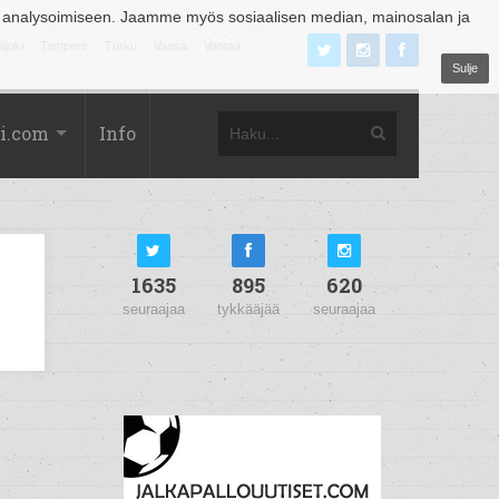
 analysoimiseen. Jaamme myös sosiaalisen median, mainosalan ja
äjoki
Tampere
Turku
Vaasa
Vantaa
Sulje
i.com
Info
1635
895
620
seuraajaa
tykkääjää
seuraajaa