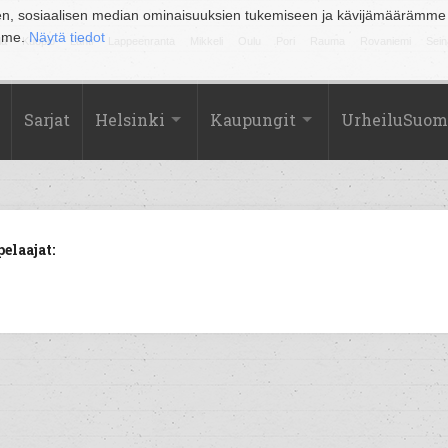
en, sosiaalisen median ominaisuuksien tukemiseen ja kävijämäärämme
amme.
Näytä tiedot
la
Kuopio
Lahti
Lappeenranta
Mikkeli
Oulu
Pori
Rauma
Rovaniemi
Sein
Sarjat
Helsinki
Kaupungit
UrheiluSuom
elaajat: