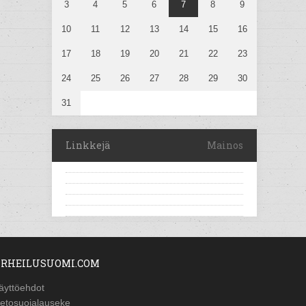
3
4
5
6
7
8
9
10
11
12
13
14
15
16
17
18
19
20
21
22
23
24
25
26
27
28
29
30
31
Linkkejä
Mainos
RHEILUSUOMI.COM
äyttöehdot
ietosuojalauseke