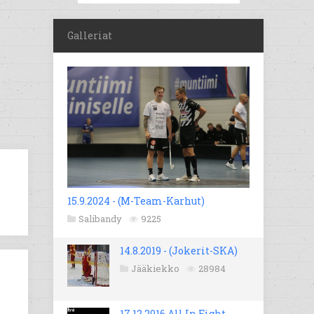
Galleriat
15.9.2024 - (M-Team-Karhut)
Salibandy
9225
14.8.2019 - (Jokerit-SKA)
Jääkiekko
28984
17.12.2016 All In Fight