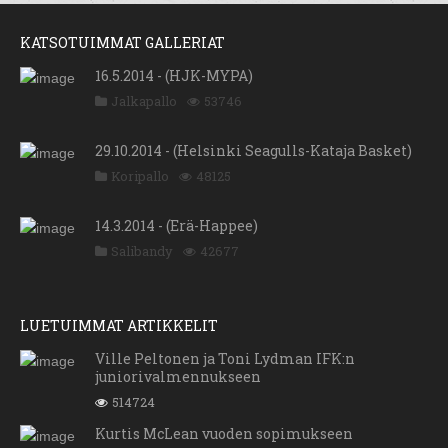
KATSOTUIMMAT GALLERIAT
16.5.2014 - (HJK-MYPA)
Jalkapallo
53746
29.10.2014 - (Helsinki Seagulls-Kataja Basket)
Koripallo
48125
14.3.2014 - (Erä-Happee)
Salibandy
42677
LUETUIMMAT ARTIKKELIT
Ville Peltonen ja Toni Lydman IFK:n
juniorivalmennukseen
514724
Kurtis McLean vuoden sopimukseen