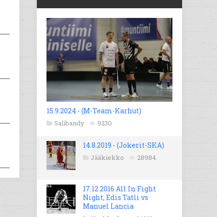
15.9.2024 - (M-Team-Karhut)
Salibandy
9230
14.8.2019 - (Jokerit-SKA)
Jääkiekko
28984
17.12.2016 All In Fight
Night; Edis Tatli vs
Manuel Lancia