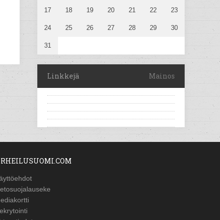
17
18
19
20
21
22
23
24
25
26
27
28
29
30
31
Linkkejä
Mainos
RHEILUSUOMI.COM
äyttöehdot
ietosuojalauseke
ediakortti
ekrytointi