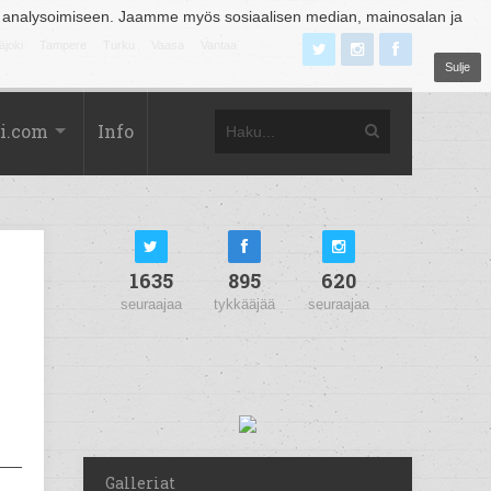
 analysoimiseen. Jaamme myös sosiaalisen median, mainosalan ja
äjoki
Tampere
Turku
Vaasa
Vantaa
Sulje
i.com
Info
1635
895
620
seuraajaa
tykkääjää
seuraajaa
Galleriat