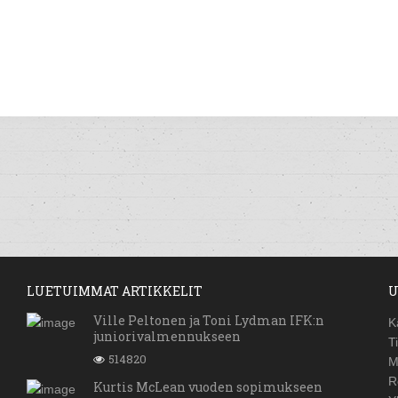
LUETUIMMAT ARTIKKELIT
U
Ville Peltonen ja Toni Lydman IFK:n
K
juniorivalmennukseen
T
514820
M
R
Kurtis McLean vuoden sopimukseen