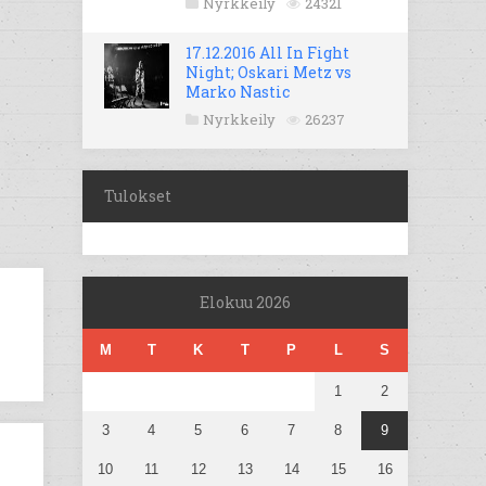
Nyrkkeily
24321
17.12.2016 All In Fight
Night; Oskari Metz vs
Marko Nastic
Nyrkkeily
26237
Tulokset
Elokuu 2026
M
T
K
T
P
L
S
1
2
3
4
5
6
7
8
9
10
11
12
13
14
15
16