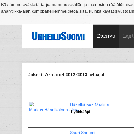
Käytämme evästeitä tarjoamamme sisällön ja mainosten räätälöimise
analytiikka-alan kumppaneillemme tietoa siitä, kuinka käytät sivusto
Suomi
Espoo
Helsinki
Hämeenlinna
Joensuu
Jyväskylä
Kouvo
Etusivu
Lajit
Jokerit A-nuoret 2012-2013 pelaajat:
Hännikäinen Markus
hyökkääjä
Saari Santeri