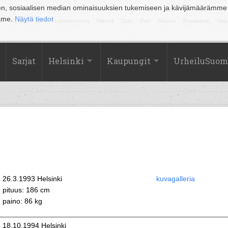
en, sosiaalisen median ominaisuuksien tukemiseen ja kävijämäärämme
amme.
Näytä tiedot
la
Kuopio
Lahti
Lappeenranta
Mikkeli
Oulu
Pori
Rauma
Rovaniemi
Sein
Sarjat
Helsinki
Kaupungit
UrheiluSuom
26.3.1993 Helsinki
kuvagalleria
pituus: 186 cm
paino: 86 kg
18.10.1994 Helsinki