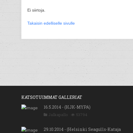
Ei siirtoja.
Takaisin edelliselle sivulle
KATSOTUIMMAT GALLERIAT
16.5.2014 - (HJK-MYPA)
Jalkapallo
53794
29.10.2014 - (Helsinki Seagulls-Kataja