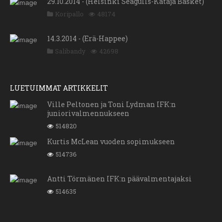
29.10.2014 - (Helsinki Seagulls-Kataja Basket)
Koripallo
48174
14.3.2014 - (Erä-Happee)
Salibandy
42698
LUETUIMMAT ARTIKKELIT
Ville Peltonen ja Toni Lydman IFK:n
juniorivalmennukseen
514820
Kurtis McLean vuoden sopimukseen
514736
Antti Törmänen IFK:n päävalmentajaksi
514635