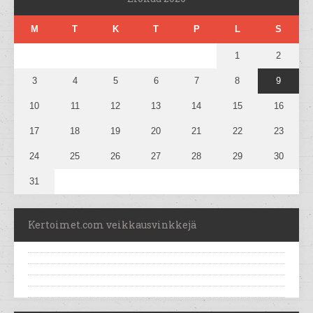
M
T
K
T
P
L
S
1
2
3
4
5
6
7
8
9
10
11
12
13
14
15
16
17
18
19
20
21
22
23
24
25
26
27
28
29
30
31
Kertoimet.com veikkausvinkkejä