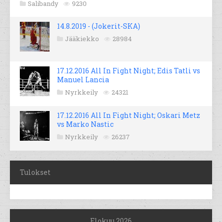
Salibandy
9230
14.8.2019 - (Jokerit-SKA)
Jääkiekko
28984
17.12.2016 All In Fight Night; Edis Tatli vs
Manuel Lancia
Nyrkkeily
24321
17.12.2016 All In Fight Night; Oskari Metz
vs Marko Nastic
Nyrkkeily
26237
Tulokset
Elokuu 2026