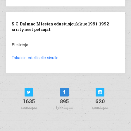
S.C.Dalmac Miesten edustusjoukkue 1991-1992
siirtyneet pelaajat:
Ei siirtoja.
Takaisin edelliselle sivulle
1635
895
620
seuraajaa
tykkääjää
seuraajaa