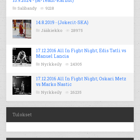
15.9.2024 - (M-Team-Karhut)
Salibandy
9218
14.8.2019 - (Jokerit-SKA)
Jääkiekko
28975
17.12.2016 All In Fight Night; Edis Tatli vs
Manuel Lancia
Nyrkkeily
24305
17.12.2016 All In Fight Night; Oskari Metz
vs Marko Nastic
Nyrkkeily
26235
Tulokset