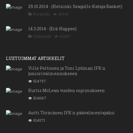
29.10.2014 - (Helsinki Seagulls-Kataja Basket)
Koripallo
48145
14.3.2014 - (Erä-Happee)
Salibandy
42687
LUETUIMMAT ARTIKKELIT
Ville Peltonen ja Toni Lydman IFK:n
juniorivalmennukseen
514757
Kurtis McLean vuoden sopimukseen
514667
Antti Törmänen IFK:n päävalmentajaksi
514571