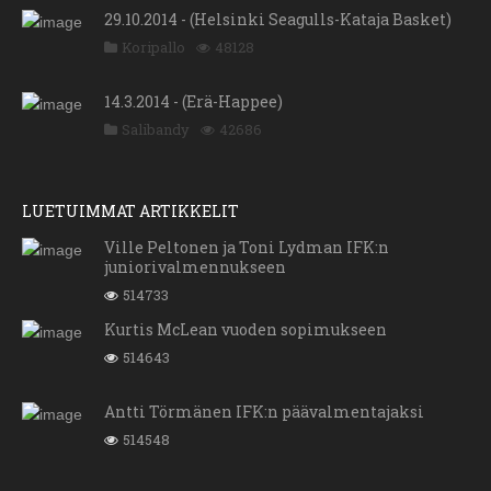
29.10.2014 - (Helsinki Seagulls-Kataja Basket)
Koripallo
48128
14.3.2014 - (Erä-Happee)
Salibandy
42686
LUETUIMMAT ARTIKKELIT
Ville Peltonen ja Toni Lydman IFK:n
juniorivalmennukseen
514733
Kurtis McLean vuoden sopimukseen
514643
Antti Törmänen IFK:n päävalmentajaksi
514548