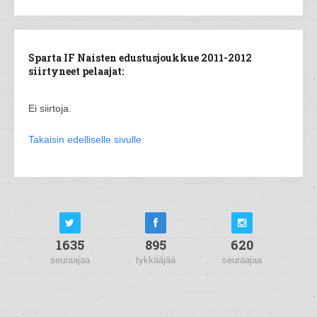
Sparta IF Naisten edustusjoukkue 2011-2012
siirtyneet pelaajat:
Ei siirtoja.
Takaisin edelliselle sivulle
1635
895
620
seuraajaa
tykkääjää
seuraajaa