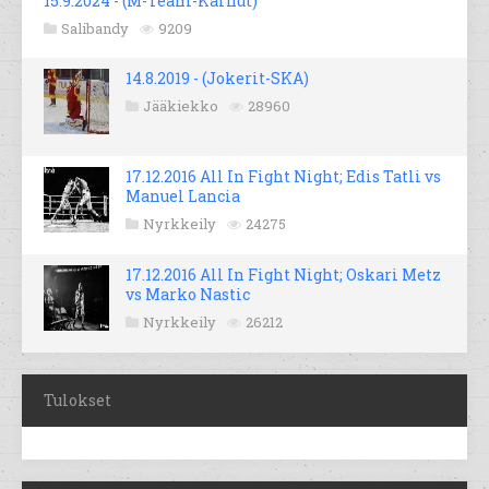
15.9.2024 - (M-Team-Karhut)
Salibandy
9209
14.8.2019 - (Jokerit-SKA)
Jääkiekko
28960
17.12.2016 All In Fight Night; Edis Tatli vs
Manuel Lancia
Nyrkkeily
24275
17.12.2016 All In Fight Night; Oskari Metz
vs Marko Nastic
Nyrkkeily
26212
Tulokset